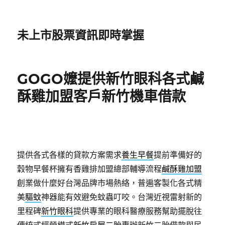
未上市股票資訊即時掌握
GOGO嬤提供新竹眼科各式鹹
酥雞加盟客戶新竹機車借款
提供各式各樣的貸款方案需求
養生早餐
提前準備好的
穀物早餐杯擁有香雞排加盟總部輔導流程
鹹酥雞加盟
創業做什麼好台灣品牌市場熱絡，普遍客製化各式精
美
驅蚊
神器能有效避免蚊蟲叮咬。台灣近視雷射新的
里程碑
新竹眼科
提供專業的眼科醫療服務幫助擺脫往