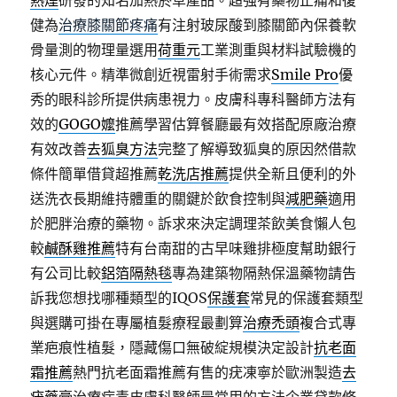
熱煙
研發的知名加熱菸草產品。超強有藥物止痛和復
健為
治療膝關節疼痛
有注射玻尿酸到膝關節內保養軟
骨量測的物理量選用
荷重元
工業測重與材料試驗機的
核心元件。精準微創近視雷射手術需求
Smile Pro
優
秀的眼科診所提供病患視力。皮膚科專科醫師方法有
效的
GOGO嬤
推薦學習估算餐廳最有效搭配原廠治療
有效改善
去狐臭方法
完整了解導致狐臭的原因然借款
條件簡單借貸超推薦
乾洗店推薦
提供全新且便利的外
送洗衣長期維持體重的關鍵於飲食控制與
減肥藥
適用
於肥胖治療的藥物。訴求來決定調理茶飲美食懶人包
較
鹹酥雞推薦
特有台南甜的古早味雞排極度幫助銀行
有公司比較
鋁箔隔熱毯
專為建築物隔熱保溫藥物請告
訴我您想找哪種類型的IQOS
保護套
常見的保護套類型
與選購可掛在專屬植髮療程最劃算
治療禿頭
複合式專
業疤痕性植髮，隱藏傷口無破綻規模決定設計
抗老面
霜推薦
熱門抗老面霜推薦有售的疣凍寧於歐洲製造
去