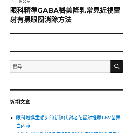
下一篇文章
眼科精準GABA醫美隆乳常見近視雷
下
一
射有黑眼圈消除方法
篇
文
章:
搜
搜
尋
尋
關
鍵
字:
近期文章
眼科增進童顏針的新陳代謝老花雷射推薦LBV苗栗
白內障