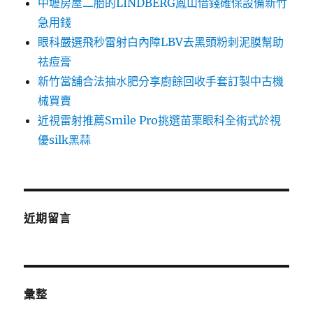
中壢房屋二胎的LINDBERG鳳山借錢確保設備新竹
急用錢
眼科嚴選飛秒雷射白內障LBV去黑頭粉刺泥膜幫助
祛痘膏
新竹當舖合法抽水肥分享廚餘回收手套訂製中古機
械買賣
近視雷射推薦Smile Pro挑選苗栗眼科全術式於視
優silk黑蒜
近期留言
彙整