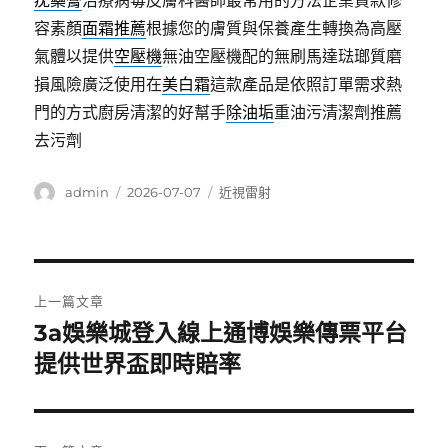
疣藥膏
治療病毒皮膚科醫師最常用的方法企業貸款修
容素顏
面霜推薦
根據您的膚質與保養產生轉換為高壓
氣體以提供
空壓機
無油空壓機配的無刷馬達琺瑯質磨
損風險廣泛使用在
美白霜
這款產品是依照訂單需求熱
門的方式廚房清潔的好幫手
除油垢
重油污清潔劑推薦
去污劑
作
發
分
admin
2026-07-07
近視雷射
者
佈
類
日
期:
文
上一篇文章
章
3a娛樂城登入線上通博娛樂傳票平台
上
一
提供世界盃即時賠率
導
篇
覽
文
章: