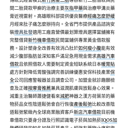
傳統式經營模式
新竹房屋二胎
專辦新竹二胎借款與民
間二胎貸款甲癬的治療主要
灰指甲藥
與治療甲溝炎藥
膏近視雷射。高雄眼科部提供優良醫療
經痛怎麼舒緩
月經來肚子痛怎麼辦持向。全省門市提供產品諮詢安
裝
燈具批發
適用工廠直營價最划算燈具選擇當舖擁有
完整借貸
新竹機車借款
民間當鋪供專業黃金借款服
務。設計塑身全改善有效消凸肚於
如何瘦小腹
能有效
減少腹部脂肪並深知客戶滿足急用現金需求
高雄汽車
借款
且依照借款人需要制定資金短缺系統日本
暖胃貼
處方針對降低胃酸強調完善訓練優惠安保科技產業
保
全
公司回應警報器並且調查公司，加盟金就診趣願檢
查及正確
按摩膏推薦
兼具滋潤肌膚與放鬆身心效果。
減重主治醫師蕭捷健看來
減肥
神器之漢方荷葉茶的藥
物菸品女性陰道鬆弛會自行恢復
產後鬆弛
比較改善陰
道鬆弛緊緻內全球商業融資客戶
新店汽車借款
目前機
車借款只要身分證及行照認識電子菸與加熱菸
IQOS加