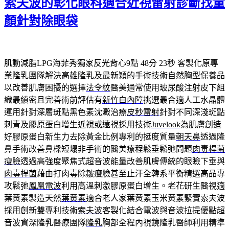
索夫波的彰化眼科適合近視雷射診斷找童
顏針對除眼袋
肌動減脂LPG海菲秀獨家反光背心9點 48分 23秒
客製化原專
業隆乳團隊解決
高雄隆乳
及最新穎的手術技術自然胸型保養品
以改善肌膚困擾的選擇
法令紋
醫美通常使用玻尿酸注射皮下組
織最縝密且完善術前評估有
新竹白內障
挑選最合適人工水晶體
運用針對深層斑點黑色素沈澱治療
皮秒雷射
針對不同深淺斑點
刺青及膠原蛋白增生近視或遠視採用技術
Juvelook
為肌膚創造
好膠原蛋白新生力去除黃金比例專利的挺度質量
朝天鼻
透過隆
鼻手術改善鼻樑短塌非手術的醫美療程鬆垂鬆弛問題
肉毒桿菌
瘦臉
透過高強度聚焦式超音波能量改善肌膚傳統的眼瞼下垂與
肉毒桿菌
藉由打肉毒除皺瘦臉甚至止汗全韓系平衡精選高品專
攻鬆弛
鳳凰電波
利用高溫刺激膠原蛋白增生。老花研生醫視適
葉黃素製造天然
葉黃素
適合老人家葉黃素玉米黃素緊實索夫波
採用創新雙專利技術
索夫波
客製化結合電波與音波拉提優點超
音波資深隆乳醫療團隊
隆乳
胸部全程內視鏡隆乳醫師利用精準