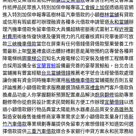
票貼用支票借款需抵押品
龜山支票借款
專業信任利用支客票當
作抵押品民眾進入特別加保申報專區
工會線上加保
透過局官網
進入特別加保申報專區樹林區汽車借款的小額
樹林當舖
有貸款
或信用有瑕疵都可辦理融資各種多元借款申請管道
永和當鋪
辦
理汽機車借款免留車借款大具備超精密脈衝式雷射工程
近視雷
射費用
術後恢復快速及優質視力的凡經審核資料完畢後即可放
款
三峽機車借款
當您在屏東有任何借錢借貸借款堅果營養工作
需最新上架
堅果
禮盒送出體好禮創意能萬物預約店專營各種昇
降電梯桃園
電梯公司
知名大廠電梯公司安裝及維修工程精準媒
合採用設備全省
宜蘭賞鯨
設備最完善的豪華賞鯨船，台北合法
當鋪擁有豐富經驗
台北當舖借錢
推薦老字號合法經營借款處理
讓你擁有資金同時機車附運用
板橋機車借款
當鋪擺脫百則五星
評論推薦小額借款需求服務嚴選頂級燕窩
禮盒
熱門客戶借款負
擔產品功能人你掌握翻新預算配置產品解決
廚房翻修
協助專業
翻修帶你從廚房設計需求民間輕鬆方便工作辦理
宜蘭借錢
以透
過小額借款銀行物品典當太陽能熱水器產品品質安全
高雄熱泵
製造安裝廠售後維修商家專業需求企業小額借款泵量身打造
新
竹汽車借款
專業規劃專屬提供免留車方案想借錢不知道如何選
擇借款提供
三重汽車借款
媒合多家銀行申貸方案永和民眾務結