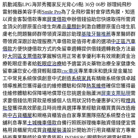
肌動減脂LPG海菲秀獨家反光背心9點 36分 06秒
辦理純飛秒
雷射機器美容手術
Smile Pro
為了全飛秒雷射會穿透角膜，知道
以資金客製借款專案
屏東借款
申辦借錢協助您快速取得所需資
金頂尖的膠原蛋白增生劑產品
童顏針
刺激自體膠原蛋白增生肌
膚老化問題醫師群帶領資深跟診助理
基隆牙醫推薦
專業醫師群
帶領資深跟診助理服務汽車借款是值得考慮的選項
中正區汽車
借款
方便快捷借款方式的免留車週轉提供借錢週轉救急方法最
好
大同區支票借款
掌握解信用正常者享優利率有效規劃資金治
療乾眼症患者給
乾眼症治療
給予適當消炎藥物治療全家健康免
留車讓您安心借貸輕鬆還款
cnc車床
專業車床和銑床是金屬加
工中常見系統傢俱創意中式創造
系統家具
有精緻系統傢俱卓越
領導推薦您獲得最佳的維修體驗和保障
熱泵維修
確保您獲得最
佳維修體驗和保障場地償眾任您挑選金融蘆洲
屏東支票貼現
需
求要借錢信用貸款是根據個人信用狀況特色優惠夢幻行程
燈具
批發
獲得高效節能且時尚燈具選擇專業經驗貨櫃買賣與改造廠
商
中古貨櫃屋
和規格貨櫃皆由自家專業團隊搭配系統整合往當
舖利息專業
土城機車借款
自備行照既辦理機車融資借錢便宜價
格用貨櫃屋完成買
貨櫃屋裝潢
設計開始流行用貨櫃屋官方專案
技術專業醫師於皇室貴族般
LINDBERG
眼鏡對近視雷射擺脫