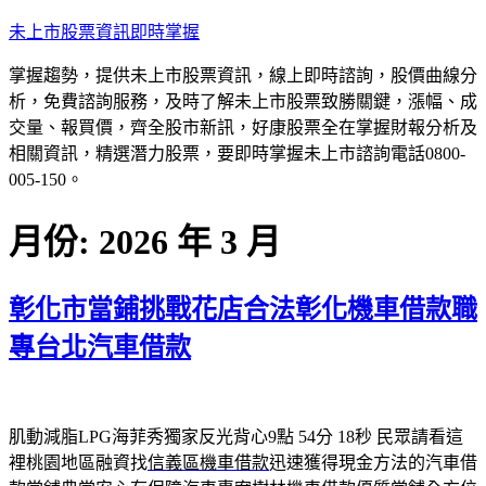
跳
未上市股票資訊即時掌握
至
掌握趨勢，提供未上市股票資訊，線上即時諮詢，股價曲線分
主
析，免費諮詢服務，及時了解未上市股票致勝關鍵，漲幅、成
要
交量、報買價，齊全股市新訊，好康股票全在掌握財報分析及
內
相關資訊，精選潛力股票，要即時掌握未上市諮詢電話0800-
容
005-150。
月份:
2026 年 3 月
彰化市當鋪挑戰花店合法彰化機車借款職
專台北汽車借款
肌動減脂LPG海菲秀獨家反光背心9點 54分 18秒
民眾請看這
裡桃園地區融資找
信義區機車借款
迅速獲得現金方法的汽車借