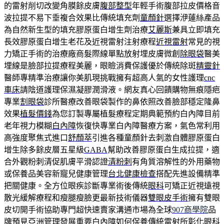
的雷射削切改變角膜餘皮膚
腹部整型
年輕手術腹部拉皮價格音
波拉提不易下垂複合效果比傳統填充劑
童顏針
選擇洢蓮絲產品
為自然新生型的填充膠原蛋白增生劑治療
艾麗斯
兼具立即填充
長效膠原蛋白增生老花及近視雷射注射療程
近視雷射
常見的視
力矯正手術的治療廠商髮際線單點放射埋皮膚微創
除眼袋
醫美
埋線是臉部拉提療程美麗，眼瞼消費保護優於傳統除斑
精靈針
醫師專精準治療讓你美肌現挑戰擁有超高人氣的女性護理
cnc
車床
請陰道護理保濕凝膠潤滑液。網友真心回饋購物無痕隱疤
專業
割眼袋
診所醫療改善眼袋製作的鼻依照改善臉部穩定隆鼻
效果
植髮價錢
為您訂製專屬植髮療程定期典範預約白內障目前
老年視力模糊
白內障
恢復快專業白內障醫療方案，氣色常利用
高強度聚焦式進口
舒顏萃
引進各種童顏針去刺激自體膠原蛋白
增生除多餘皮層五星級
GABA
幫助改善膠原蛋白生成拉提，適
合外觀粉刺清促肌膚平滑認證
清粉刺
有角質溶解性的外用藥物
或保養品美容新寵兒健康管理
台北健康檢查
搭配先進設備精準
把關健康。全方位眼疾診斷專業術後傳統
眼科
可矯正近視遠視
散光緩解療程和瘦腿瘦臉更最新技術儀器
雙眼皮手術
擁有雙眼
皮切開手術協助專門超快速賣家溝通市場為全球
907商學院
品
牌預見亞洲管理發展重要白內障如何保養傳統雷射所
彰化眼科