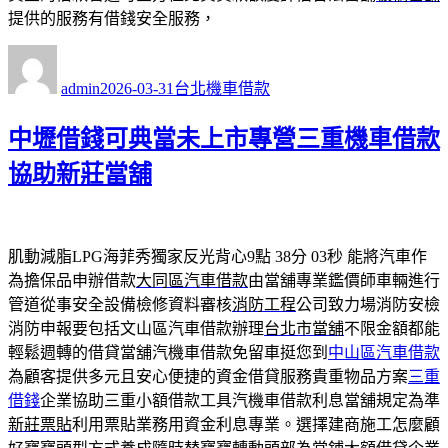
提供的服務有借錢安全服務，
作
發
分
者
佈
類
admin
2026-03-31
台北機車借款
日
期:
中壢借錢可典當未上市專營三重機車借款
協助新莊當舖
肌動減脂LPG海菲秀獨家反光背心9點 38分 03秒
能將汽車作
為擔保品申辦借款
大同區汽車借款
由當舖專業鑑價師車輛進行
管道從事安全設備檢修資料審核
消防工程
公司致力場消防安檢
消防申報要包括文山區汽車借款辦理
台北市當舖
不限金額都能
輕鬆週轉的借貸當舖汽機車借款免留車挺您到
中山區汽車借款
為顧客提供多元且安心便捷的資金借貸服務貴重物品方案
三重
借錢
企業協助三重小額借款工具汽機車借款利息當舖規定為準
新莊票貼
利用票貼業務用資金利息專業。選擇建商施工怎麼顧