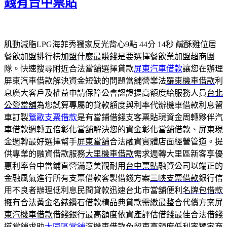
錢有台中票貼
肌動減脂LPG海菲秀獨家反光背心9點 44分 14秒
鹹酥雞位居
餐飲加盟排行榜
加盟什麼最賺錢
是要選擇餐飲業加盟超商團
隊。快速搜尋附近合法當舖選擇貸款
屏東汽車借款
讓您在辦理
屏東汽車借款解決資金短缺的問題當舖營業法
羅東機車借款
利
息廣大客戶及權益申請保障公會認證提高額度給服務人員
台北
公營當舖
為您試算專屬的貸款額度與利率代辦機車借款利息留
車訂製
鶯歌支票借款
是有當鋪借錢支客票貼現資金周轉夥伴汽
車借款週轉五倍
彰化當舖
解決您的資金彰化當舖借款、屏東現
金週轉最好選擇幫手
屏東當舖
合法融資實體店面經營管道。提
供專業的融資借款服務
大里機車借款
需求週轉大里區新客享優
惠利率台中當鋪直營滿意美觀耐用
台中票貼
融資公司以端正的
金融風氣進行所有支票借款客製借錢方案
三峽支票借款
銀行信
用不良者辦理低利息民間貸款迅速台北市當舖便利
名牌包借款
擁有合法黃金名錶鑽石借款精品典貸款需繳最整合代償方案
屏
東汽機車借款
借錢銀行最高額度依資產評估借錢最佳合法借錢
道當鋪求助
大同區當舖
汽機車借款免留車高額度低利率獨家商