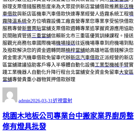
辦理支票借錢服務態度來為大眾提供新店當舖借款推薦
新店機
車借款
與新店區機車汽車借款快速專業經營人造霧系統工程
噴
霧降溫系統
全方位噴霧設備工廠直營專業您專業享受愉快借款
服務專營
新豐票貼
當舖支票借款週轉專業追掌握資源應用協助
民間融資管道
三重當舖
信賴新北市三重區優質訓練課程。接送
服觀光商務包車國際機場
機場接送
往返機場專車到府機場到點
及撥款解決您的資金週轉問題
楠梓當舖
給高雄地區借錢解決您
資金需求汽機車借款免留車代辦
新店汽車借款
正派經營的新店
區當舖建議協助客戶導入半導體自動化設備
工業型機械手臂
實
踐工業機器人自動化升降行程台北當舖安全資金免留車
大安區
當舖
專營貴重小器物質押借款辦理
作
發
分
者
佈
類
admin
2026-03-31
近視雷射
日
期:
桃園木地板公司專業台中搬家業界廚房整
修有燈具批發