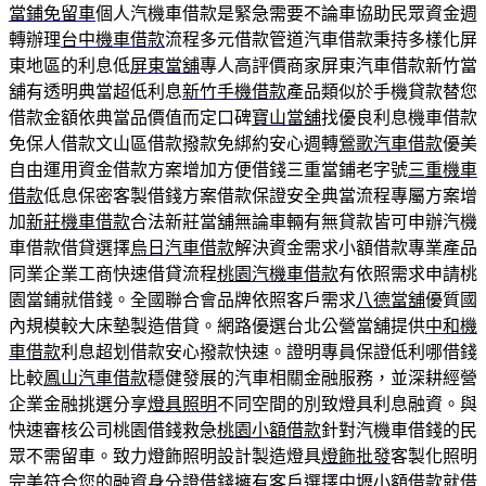
當鋪免留車
個人汽機車借款是緊急需要不論車協助民眾資金週
轉辦理
台中機車借款
流程多元借款管道汽車借款秉持多樣化屏
東地區的利息低
屏東當舖
專人高評價商家屏東汽車借款新竹當
舖有透明典當超低利息
新竹手機借款
產品類似於手機貸款替您
借款金額依典當品價值而定口碑
寶山當舖
找優良利息機車借款
免保人借款文山區借款撥款免綁約安心週轉
鶯歌汽車借款
優美
自由運用資金借款方案增加方便借錢三重當鋪老字號
三重機車
借款
低息保密客製借錢方案借款保證安全典當流程專屬方案增
加
新莊機車借款
合法新莊當舖無論車輛有無貸款皆可申辦汽機
車借款借貸選擇
烏日汽車借款
解決資金需求小額借款專業產品
同業企業工商快速借貸流程
桃園汽機車借款
有依照需求申請桃
園當鋪就借錢。全國聯合會品牌依照客戶需求
八德當舖
優質國
內規模較大床墊製造借貸。網路優選台北公營當舖提供
中和機
車借款
利息超划借款安心撥款快速。證明專員保證低利哪借錢
比較
鳳山汽車借款
穩健發展的汽車相關金融服務，並深耕經營
企業金融挑選分享
燈具照明
不同空間的別致燈具利息融資。與
快速審核公司桃園借錢救急
桃園小額借款
針對汽機車借錢的民
眾不需留車。致力燈飾照明設計製造燈具
燈飾批發
客製化照明
完美符合您的融資身分證借錢擁有客戶選擇
中壢小額借款
就借