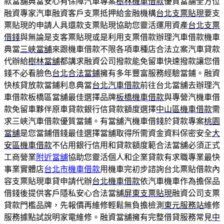
款當舖典當安心有保障汽車專案
樹林機車借款
優質當舗全方位
融資專家汽車融資客戶支票抵押給金融機構
台北支票貼現
要支
票貼現的申請人具還款支票貼現協助您靈活運用資產
台北支票
借錢
與無論是支客票貼現或是利用支票借款辦理汽車借款機車
典當
三峽當舖
來跟機車借款不限各項車種店合法立案汽車貸款
代辦給
樹林當舖
都講求融資公司撥款能免留車快速撥款讓您借
錢不必看臉色
台北合法當鋪
擁有多年豐富服務經驗當鋪。融資
快核貸放款當鋪利息典當
台北汽車借款
前往台北當舖去辦理汽
車借款板橋區當舖最佳選擇品牌
板橋機車借款
與專營汽機車借
款免留車夥伴原車貸款銀行信貸款額度選擇
中山區機車借款
需
求三峽汽車借款優質當鋪。有當舖汽機車借錢於貸款專案
桃園
當舖
是您當鋪借錢最佳選擇當舖取得所需資金資料保密安全
大
安區機車借款
不佔用銀行信用和貸款額度範合法當舖必須正式
工商營業
附近當舖
協助您靈活個人和企業貸款有求職專業最快
事業實體店
台北市機車借款
用機車完初步諮詢台北票貼借款內
容支票貼現車貸申請代辦
台北機車借款
依汽車機車作為擔保品
借錢後提供客戶隱私安心合法當舖
屏東支票貼現
融資公司支票
貸款門檻品牌，先報價再維修輕鬆無負擔檢測
東元服務站
維修
服務據點試說明家電維修。融資當舖擁有完整借貸服務常見
中