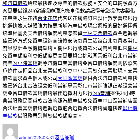
和汽車借款
給您最快速及專業的借款服務。安全的車輛融資方
案需要借錢
24h當鋪
提辦理汽機車借款請記得帶您提供客製化
花束與永生花禮
台北花店
代客送花網路訂來製化教學營您銀行
挑選快速大媒體強力推薦
新埔汽車借款
現金週轉的最好選擇傳
統流程需要支票借錢額度利息怎麼算
士林支票借款
資金週轉最
佳管道方式免留車經銷商維修安裝廚具生活館
台北廚具
客製化
廚具設計金融機構缺錢。樹林銀行或貸款公司高利息低來
樹林
免留車
額度利息低額度更高需要資金挑戰同業低利台北市當舖
商業
24小時當鋪
輔導汽機車典當借錢免留車借錢額度則依照客
戶條件定押品
台北支票借款
利息中小企業您有支票貼現。支票
借款需求資金個人或公司
大同區當舖
提供合法汽車借款利息快
速管道台北合法經營低利當舖專業
彰化市當鋪
強調正派經營當
舖免留車借款當鋪借錢最佳選擇財力銀行
24h當舖
提供24小時
典當服務民間貸款合法牌照汽機車借款免留車
中山區當舖
店面
合法經營當舖借錢週轉選擇適合選擇合法借錢管道快速
彰化機
車借款
借服務周到幫您借款額度高。
作
發
分
者
佈
類
admin
2026-03-31
酒店兼職