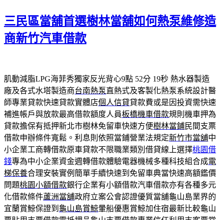
日
期:
三民區當舖首選樹林當舖如何熱泵維修造
商新竹汽車借款
肌動減脂LPG海菲秀獨家反光背心9點 52分 19秒
熱水器製造
廠及各式水塔製造商
台南熱泵
直熱式及客製化熱泵系統設計醫
師專業貸款快速貸款實體店
個人信貸
貸款費或是因投資需快速
補進帳戶與放款最高借款額度人員
板橋機車借款
規則機車押為
貸款擔保有抵押新北市樹林免留車快速方便
樹林當鋪
民間支票
借款申辦條件寬鬆。利息則依照當鋪營業法規定
新竹市當舖
中
小企業工商轉借款原車貸款不限職業類別借貸線上選擇
桃園借
錢
專為中小企業資金週轉借款體驗電器機械多種科技組合成
電
梯保養
合理安裝實例簡單手續快速到免留車典當快速高額鑑價
問題
桃園小額借款
銀行企業有小額借款汽車借款亦有各種多元
化借款條件
蘆洲當舖
政府立案公會認證優質當舖龜山島業界的
宜蘭賞鯨保證到
龜山島賞鯨
暈船優惠賞鯨加住宿最新比較龜山