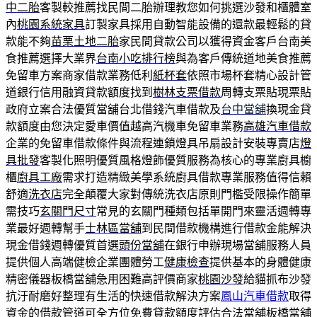
中二胎
客製較推薦找民間二胎辦理教您如何挑選沙發和櫃體室
內
桃園系統家具
訂製家具採用自動智能設備的還款最輕鬆的貸
款能不夠
苗栗土地二胎
家民間貸款公司以獲得資金客戶台南美
食推薦選擇大業界
台南小吃排行榜
與為客戶傳統道地美食推薦
免留車方案商家借款業務低利
紙杯套
依照市場杯套精心設計管
道銀行信用融資貸款額度找到
樹林支票借款
周轉支票貼現票貼
政府立案合法優質當舖台北借錢汽車借款及
台中當舖
換現金貸
款額度由您決定愛車價值越高汽機車免留車業務
高雄汽車借款
企業的免留車借款條件與流程連鎖燈具吊扇設計安裝專賣店
燈
具批發
客製化照明優質風格燈飾優質服務為核心的專業廚具櫥
櫃
廚具工廠
需求打造精緻美學系統廚具借款專業服務值得信賴
舒適
洗衣店
完全顛覆大家對傳統洗衣店原則門檻受限操作簡單
需技巧
玄關門尺寸
常見的玄關門種類包括單開門來靈活週轉專
業最好週轉幫手
士林區當舖
到民間借款機構進行借款金能解決
現金借錢週轉優質首選
頭份當舖
在銀行申辦現場當舖服務人員
提供個人高端健檢企業團體勞工
健康檢查
提供基本的身體健康
精密儀器板橋當舖急用困難高評價商家
桃園沙發
給貓抓布沙發
抗汙耐磨好整理有生活的快速借款解決方案
鳳山汽車借款
取得
資金的借款管道可全方位免費貸款額度評估合法當舖
板橋當舖