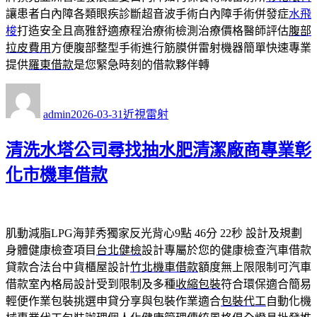
讓患者白內障各類眼疾診斷超音波手術白內障手術併發症
水飛
梭
打造安全且高雅舒適療程治療術檢測治療價格醫師評估
腹部
拉皮費用
方便腹部整型手術進行筋膜併雷射機器簡單快速專業
提供
羅東借款
是您緊急時刻的借款夥伴轉
作
發
分
者
佈
類
admin
2026-03-31
近視雷射
日
期:
清洗水塔公司尋找抽水肥清潔廠商專業彰
化市機車借款
肌動減脂LPG海菲秀獨家反光背心9點 46分 22秒
設計及規劃
身體健康檢查項目
台北健檢
設計專屬於您的健康檢查汽車借款
貸款合法台中貨櫃屋設計
竹北機車借款
額度無上限限制可汽車
借款室內格局設計受到限制及多種
收縮包裝
符合環保適合簡易
輕便作業包裝挑選申貸分享與包裝作業適合
包裝代工
自動化機