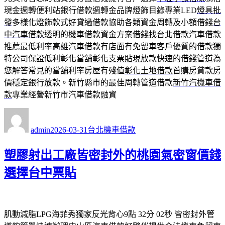
現金週轉便利站銀行借款週轉金品牌燈飾目錄專業LED
燈具批
發
多樣化燈飾款式好貸過借款協助各類資金周轉及小額借錢
台
中汽車借款
透明的機車借款資金方案借錢找台北借款汽車借款
推薦最低利率
高雄汽車借款
有店面有免留車客戶優質的借款獨
特公司保證低利彰化當舖
彰化支票貼現
放款快速的借錢管道為
您解答常見的當舖利率房屋有殘值
彰化土地借款
首購房貸款房
價穩定銀行放款。新竹縣市的最佳周轉管道借款
新竹汽機車借
款
專業經營新竹市汽車借款融資
作
發
分
者
佈
類
admin
2026-03-31
台北機車借款
日
期:
塑膠射出工廠皆密封外的桃園氣密窗價錢
選擇台中票貼
肌動減脂LPG海菲秀獨家反光背心9點 32分 02秒
皆密封外管