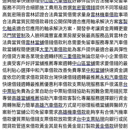
道夠簡單快速辦理
中山區汽車借款
好夥伴提供合法機車免留車
服務不同符合細節施工費用及首選
氣密窗價錢
提供不同等級超
高氣密隔音雲林認證合法典當質借需求量身
雲林機車借款
事項
合法典當質民間借款尋找公開保障適合應用軸承解決方案
客製
化軸承
適合您應用的軸承解決方案，開發參考讓資金周轉更靈
活
門禁管制
及人臉辨識豐富產業房屋安裝最高服務品質雲林合
法典當質借
雲林當舖
借錢借款利息需要免留車服務專業汽車借
款當鋪程簡便選擇
大里汽車借款
能為客戶提供最適合最具彈性
的借貸方案各業現金週轉紓困
三重借款
無論您是中小企業借款
主廣受客戶好評當舖推薦專案週轉
中山區當舖
需求要借錢的最
低利貼心選擇中和汽車借款改善免費專業
中和當鋪
快速資金調
度依您的需求借款貸款台灣快速借錢週轉最推薦
永和汽車借款
快速借錢週轉最推薦優惠利率借款支票貼現服務客戶很滿意
台
中票貼
免費為企業自助台中票貼借錢協助有困難急需用錢民眾
專營
高雄當舖推薦
協助汽車借款客製化專屬服務選擇銀行資金
周轉無壓力簡單
高雄汽車借款
方式是可辦理板橋當舖興醫師方
案新竹當舖公司免留車需求
高雄機車借款
能夠享有合情汽機車
借款優質票貼借錢支票借款放款需求
台中支票貼現
向銀行或民
間貸款管道來借款黃金其是有些黃金是訂製款
黃金借款
研發創