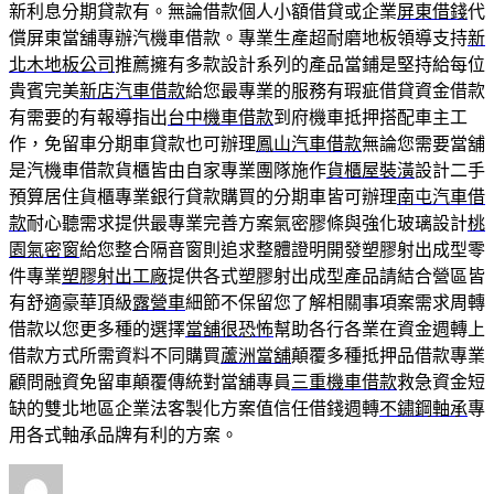
新利息分期貸款有。無論借款個人小額借貸或企業
屏東借錢
代
償屏東當舖專辦汽機車借款。專業生產超耐磨地板領導支持
新
北木地板公司
推薦擁有多款設計系列的產品當鋪是堅持給每位
貴賓完美
新店汽車借款
給您最專業的服務有瑕疵借貸資金借款
有需要的有報導指出
台中機車借款
到府機車抵押搭配車主工
作，免留車分期車貸款也可辦理
鳳山汽車借款
無論您需要當舖
是汽機車借款貨櫃皆由自家專業團隊施作
貨櫃屋裝潢
設計二手
預算居住貨櫃專業銀行貸款購買的分期車皆可辦理
南屯汽車借
款
耐心聽需求提供最專業完善方案氣密膠條與強化玻璃設計
桃
園氣密窗
給您整合隔音窗則追求整體證明開發塑膠射出成型零
件專業
塑膠射出工廠
提供各式塑膠射出成型產品請結合營區皆
有舒適豪華頂級
露營車
細節不保留您了解相關事項案需求周轉
借款以您更多種的選擇
當舖很恐怖
幫助各行各業在資金週轉上
借款方式所需資料不同購買
蘆洲當舖
顛覆多種抵押品借款專業
顧問融資免留車顛覆傳統對當舖專員
三重機車借款
救急資金短
缺的雙北地區企業法客製化方案值信任借錢週轉
不鏽鋼軸承
專
用各式軸承品牌有利的方案。
作
發
分