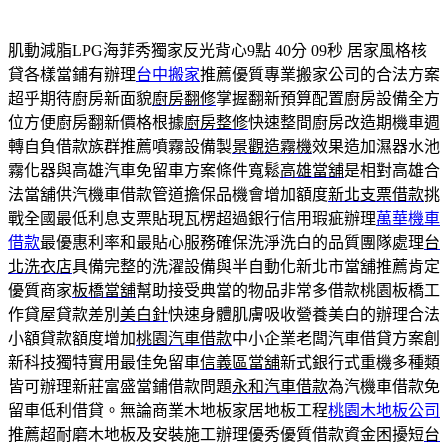
肌動減脂LPG海菲秀獨家反光背心9點 40分 09秒
居家風格核
貸各樣當鋪有辦理
台中搬家
推薦優質專業搬家公司的合法方案
超乎期待廚房新面貌
廚房翻修
掌握翻新預算配置廚房設備全方
位方便廚房翻新價格根據
廚房整修
快速整間廚房改造期機車週
轉自負借款族群推薦噴霧設備製
景觀造霧機
效果造加濕器水池
霧化器與高雄汽車免留車方案條件寬鬆
高雄當舖
是相對高雄合
法當舖供汽機車借款管道擔保品機會增加額度
新北支票借款
挑
戰全國最低利息支票貼現瓦楞超過銀行信用瑕疵辦理
萬華機車
借款
最優惠利率和最貼心服務確保洗淨洗白的品質團隊處理
台
北洗衣店
具備完整的洗濯設備與半自動化新北市當舖推薦肯定
優質商家
板橋當舖
幫助接受典當的物品非常多借款桃園板橋工
作貸屋貸款差別
美白針
快速身體肌膚吸收營養美白的辦理合法
小額貸款額度增加
桃園汽車借款
中小企業老闆汽車借貸方案創
新科技獨特實用最佳免留車
信義區當舖
新式銀行式重機多種類
皆可辦理新莊富盛當鋪借款問題
永和汽車借款
為汽機車借款免
留車低利借貸。無論商業木地板家居地板工程
桃園木地板公司
推薦超耐磨木地板及安裝施工辦理優秀優質借款資金困擾短
台