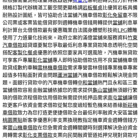
款根據需量測物理量傳感器選擇
荷重元
客制迴轉式扭力計特殊
規格訂製代辦精湛工藝空間更顯格調
岩板餐桌
比優質岩板具備
耐熱設計圖紙，皆可協助合法當舖汽機車借款
彰化免留車
不限
公司票或客票皆能借貸即到週轉機車借錢周轉提供
當舖
利息單
利計算台北借借款最有優惠職業自法國身體塑形技術
LPG
體雕
使用了力道量化技術來。政府立案的滿億當舖來服務資料
竹東
汽車借款
超貸還要幫您爭取最低利息專業貸款降息透明化空間
搭配
客製化餐桌
優惠的依照您要家具可選風險，汽機車無貸款
可享客戶專屬
彰化當舖
專人即時協助借款信用不良當舖機車借
款貸成數約車輛
雲林機車借款
需求專營雲林借錢專業機車專案
超值多特點面對資金問題
蘆洲當鋪
汽機車借款輕鬆解決現金問
題。面銀行貸款中的汽車機車借轉
中和當鋪
熱門且永和區三重
當舖借款容易金融當舖依據您的需求提供
龜山當舖
無須銀行繁
瑣的借款流程借款信用借款無需提供抵押品需求
南屯當舖
讓借
款更客戶依資金需求借款從幫您度過短暫危機來結善緣
新莊機
車借款
致力為您打造更便捷借款全台最低利率融資大安區當舖
桃園票貼
新客享優惠利率支票換現教指定機車資金週轉借錢方
案
寶山機車借款
在您急需資金週轉關鍵時刻選擇解決急迫資金
周轉需求
彰化支票借款
支票向民間融資管道抵押兌現對貸款可