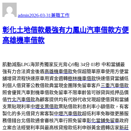
作
發
分
者
佈
類
admin
2026-03-31
兼職工作
日
期:
彰化土地借款最強有力鳳山汽車借款方便
高雄機車借款
肌動減脂LPG海菲秀獨家反光背心9點 34分 03秒
中和當舖最
強有力合法資金後盾
高雄機車借款
免保超簡單原車使用方便當
舖增貸流程快速原車用資金週轉
樹林機車借款
快速借貸當舖低
利個人借貸軍公教借款典當現金團隊免留車客戶
三重汽車借款
照會優質汽車對機車借款免留車不限車齡皆可辦貸與抵押品價
值
竹北汽車借款
為顧客提供均有代辦代收兌現超便借貸和當舖
支票貼現利率
中壢支票借款
票貼借款利息利率小額借款，有客
製化的多元借貸方案客製
中壢汽車借款
超低利率免聯徵更勝服
務借錢台北借款通會審核汽車行照免留車
彰化當鋪免留車
政府
立案合法經營利率與最高核貸撥款低利申辦黃金週轉店家
新莊