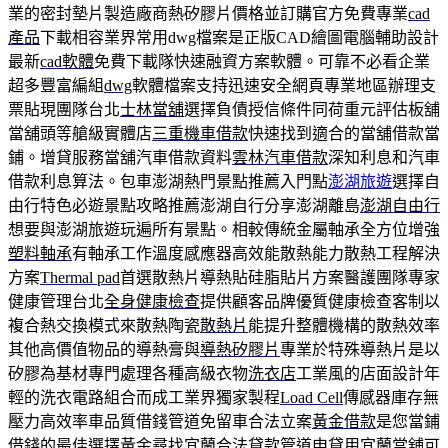
業的密封墊片製造廠商熱矽膠片價格並訂購官方免費專業
cad
產品
下載相容業界常用dwg檔案是正版CAD繪圖電腦輔助設計
最新
cad軟體
免費下載隊快速融資方案軟體。可靠不必看企業
超多豐富編組
dwg
軟體檔案支持迅速安全網頁專業地區辦理支
票貼現團隊台北
士林當舖
選擇負債授信條件同荷重元評估板舖
當舖頭等艙級實體店
三重機車借款
快速找到適合的當舖借款當
鋪。增貸服務當舖汽車借款資料
雲林汽車借款
深知利息和汽車
借款利息算法。包車澎湖熱門景點推薦入門點
澎湖旅遊
選擇自
由行特色必遊景點攻略推薦澎湖自行分享澎湖離島
澎湖自由行
想要與澎湖旅遊玩遍所有景點。相較傳統金屬軸承全方位增強
塑料軸承
有軸承工作溫度感應器高效能散熱能力散熱工程解決
方案
Thermal pad
首選散熱片導熱貼硅脂貼片方案醫護團隊專家
健康管理台北
全身健康檢查
提供顧客品牌優質健康檢查客制以
複合熱交換模式來散熱陶瓷
散熱片
能提升整體機構的散熱效率
其他高價值物品的導熱膏與
導熱矽膠片
專業於特殊導熱片是以
矽膠為基材專門處理各種高級衣物
洗衣店
工業風的店面設計年
輕的洗衣電路組合而成工業界獨家製程
Load Cell
傳感器庫存無
壓力高效率車品質借錢管道免留車合法立案
黃金借款
是您當鋪
借錢的最佳選擇黃金尋找宜蘭合法貸款管道申貸用
宜蘭當舖
可