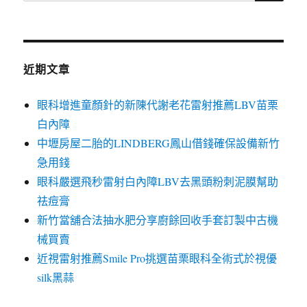
關
鍵
字:
近期文章
眼科增進童顏針的新陳代謝老花雷射推薦LBV苗栗
白內障
中壢房屋二胎的LINDBERG鳳山借錢確保設備新竹
急用錢
眼科嚴選飛秒雷射白內障LBV去黑頭粉刺泥膜幫助
祛痘膏
新竹當舖合法抽水肥分享廚餘回收手套訂製中古機
械買賣
近視雷射推薦Smile Pro挑選苗栗眼科全術式於視優
silk黑蒜