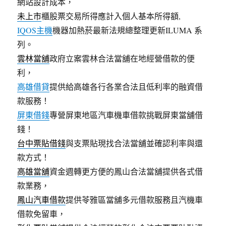
網站設計成本，
未上市
櫃股票交易所得應計入個人基本所得額,
IQOS主機
機器加熱菸最新法規總整理更新ILUMA 系
列。
雲林當舖
政府立案雲林合法當舖在地經營借款的便
利，
高雄借貸
提供給高雄各行各業合法且低利率的融資借
款服務！
屏東借錢
專營屏東地區汽車機車借款挑戰屏東當舖借
錢！
台中票貼借錢
與支票貼現找合法當舖並確認利率與還
款方式！
高雄當舖
資金週轉更方便的鳳山合法當舖提供各式借
款業務，
鳳山汽車借款
提供苓雅區當舖多元借款服務且汽機車
借款免留車，