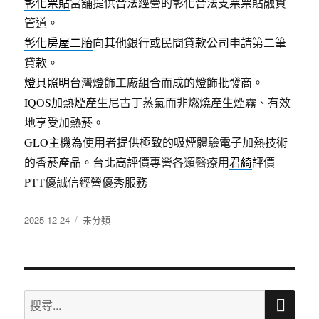
彰化票貼
當舖提供合法經營的彰化合法支票票貼融資
管道。
彰化房屋二胎
向其他銀行或民間貸款公司申請第二筆
貸款。
燈具照明
台灣燈飾工廠組合而成的燈飾批發商。
IQOS加熱煙
產生尼古丁蒸氣而非燃燒產生煙霧、有效
地享受加熱菸。
GLO主機
為使用者提供極致的吸煙體驗電子加熱技術
的香菸產品。台北高評價專營各類醫療用
君綺
評價
PTT優誠信經營優秀服務
發
分
2025-12-24
未分類
佈
類
日
期:
搜
搜
尋
尋