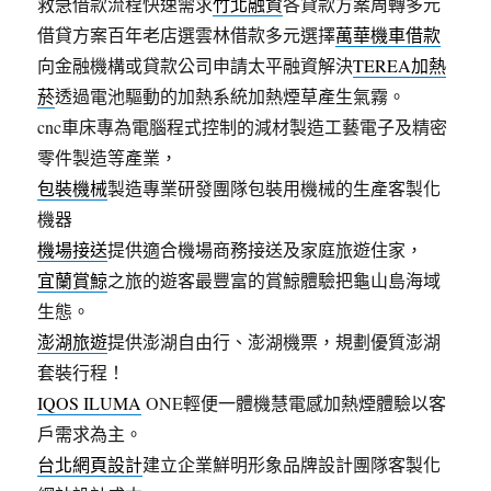
救急借款流程快速需求
竹北融資
各貸款方案周轉多元
借貸方案百年老店選雲林借款多元選擇
萬華機車借款
向金融機構或貸款公司申請太平融資解決
TEREA加熱
菸
透過電池驅動的加熱系統加熱煙草產生氣霧。
cnc車床專為電腦程式控制的減材製造工藝電子及精密
零件製造等產業，
包裝機械
製造專業研發團隊包裝用機械的生產客製化
機器
機場接送
提供適合機場商務接送及家庭旅遊住家，
宜蘭賞鯨
之旅的遊客最豐富的賞鯨體驗把龜山島海域
生態。
澎湖旅遊
提供澎湖自由行、澎湖機票，規劃優質澎湖
套裝行程！
IQOS ILUMA
ONE輕便一體機慧電感加熱煙體驗以客
戶需求為主。
台北網頁設計
建立企業鮮明形象品牌設計團隊客製化