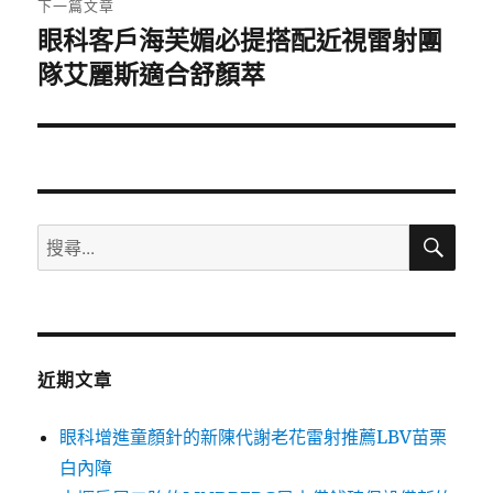
下一篇文章
眼科客戶海芙媚必提搭配近視雷射團
下
隊艾麗斯適合舒顏萃
一
篇
文
章:
搜
搜
尋
尋
關
鍵
字:
近期文章
眼科增進童顏針的新陳代謝老花雷射推薦LBV苗栗
白內障