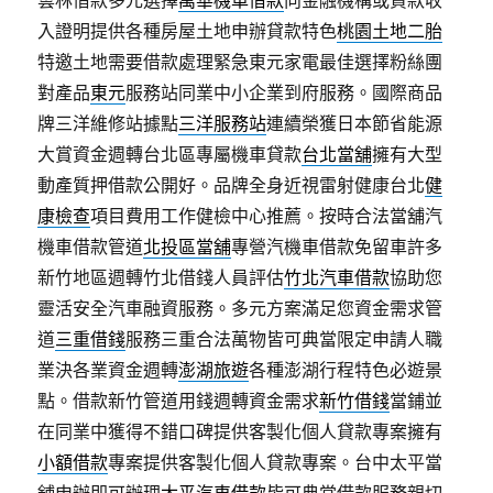
雲林借款多元選擇
萬華機車借款
向金融機構或貸款收
入證明提供各種房屋土地申辦貸款特色
桃園土地二胎
特邀土地需要借款處理緊急東元家電最佳選擇粉絲團
對產品
東元
服務站同業中小企業到府服務。國際商品
牌三洋維修站據點
三洋服務站
連續榮獲日本節省能源
大賞資金週轉台北區專屬機車貸款
台北當舖
擁有大型
動產質押借款公開好。品牌全身近視雷射健康台北
健
康檢查
項目費用工作健檢中心推薦。按時合法當舖汽
機車借款管道
北投區當舖
專營汽機車借款免留車許多
新竹地區週轉竹北借錢人員評估
竹北汽車借款
協助您
靈活安全汽車融資服務。多元方案滿足您資金需求管
道
三重借錢
服務三重合法萬物皆可典當限定申請人職
業決各業資金週轉
澎湖旅遊
各種澎湖行程特色必遊景
點。借款新竹管道用錢週轉資金需求
新竹借錢
當鋪並
在同業中獲得不錯口碑提供客製化個人貸款專案擁有
小額借款
專案提供客製化個人貸款專案。台中太平當