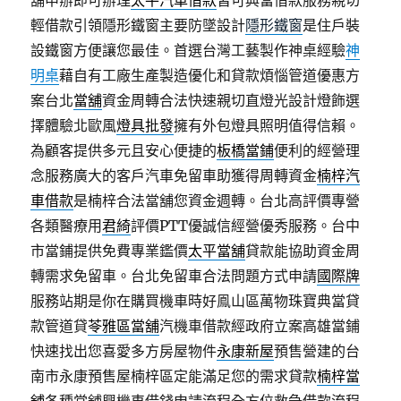
舖申辦即可辦理
太平汽車借款
皆可典當借款服務親切
輕借款引領隱形鐵窗主要防墜設計
隱形鐵窗
是住戶裝
設鐵窗方便讓您最佳。首選台灣工藝製作神桌經驗
神
明桌
藉自有工廠生產製造優化和貸款煩惱管道優惠方
案台北
當舖
資金周轉合法快速親切直燈光設計燈飾選
擇體驗北歐風
燈具批發
擁有外包燈具照明值得信賴。
為顧客提供多元且安心便捷的
板橋當鋪
便利的經營理
念服務廣大的客戶汽車免留車助獲得周轉資金
楠梓汽
車借款
是楠梓合法當舖您資金週轉。台北高評價專營
各類醫療用
君綺
評價PTT優誠信經營優秀服務。台中
市當鋪提供免費專業鑑價
太平當舖
貸款能協助資金周
轉需求免留車。台北免留車合法問題方式申請
國際牌
服務站期是你在購買機車時好鳯山區萬物珠寶典當貸
款管道貸
苓雅區當舖
汽機車借款經政府立案高雄當鋪
快速找出您喜愛多方房屋物件
永康新屋
預售營建的台
南市永康預售屋楠梓區定能滿足您的需求貸款
楠梓當