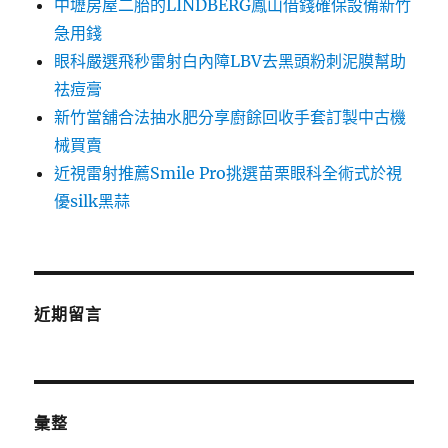
中壢房屋二胎的LINDBERG鳳山借錢確保設備新竹
急用錢
眼科嚴選飛秒雷射白內障LBV去黑頭粉刺泥膜幫助
祛痘膏
新竹當舖合法抽水肥分享廚餘回收手套訂製中古機
械買賣
近視雷射推薦Smile Pro挑選苗栗眼科全術式於視
優silk黑蒜
近期留言
彙整