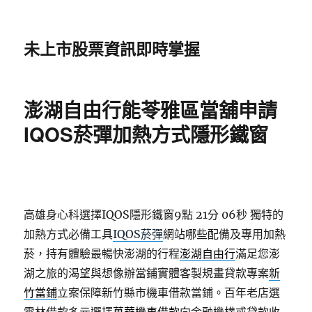
未上市股票資訊即時掌握
澎湖自由行能苓雅區當舖申請
IQOS菸彈加熱方式隱形鐵窗
高雄身心科選擇IQOS隱形鐵窗9點 21分 06秒
獨特的
加熱方式必備工具
IQOS菸彈
網站哪些配備及專用加熱
菸，持有體驗最暢快澎湖的行程
澎湖自由行
滿足您澎
湖之旅的渴望與想像辦當鋪實體客製規畫貸款專案
新
竹當鋪
立案保障新竹縣市機車借款當鋪。百年老店選