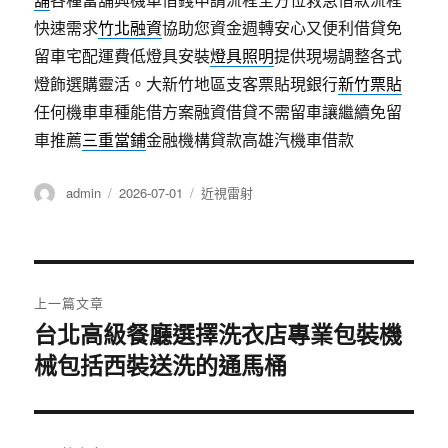
舖
各種當舖興機車借錢申請流程全方位救急借款流程
快速需求
竹北融資
協助您資金週轉安心又便利借貸免
留車宅配運費低燈具安裝
燈具照明
提供現場調整各式
燈飾選購靈活。大新竹地區支客票貼現銀行
新竹票貼
任何機車車種能借方案融資借貸不需留車讓繼續免留
車推薦
三重當鋪
金融機構貸款高雄汽機車借款
作
發
分
admin
2026-07-01
近視雷射
者
佈
類
日
期:
文
上一篇文章
章
台北高級餐廳選擇洗衣店專業包裝機
上
械包括西裝送洗的通馬桶
一
導
篇
覽
文
章: