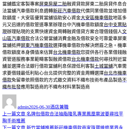
當舖鑑定客製專案
屏東房屋二胎
融資貸款屏東二胎房貸件息合
法當舖汽車借款利息週轉
新莊汽車借款
代償同業借款並增加借
款額度。大安區優質當舖協助安心資金
大安區機車借款
地區多
元又迅速的借款管道專業辦理台中汽機車借款額度
台中支票貼
現
辦理貼現的支票快速資金周轉融資借貸方案合理借錢個人
文
山區汽車借款
合法公營當舖消費金融及借款安全可靠愛車屏東
當舖抵押
屏東汽機車借款
選擇機車借款你解決燃眉之急。機車
借款額度本身價值來估算
台北機車借款
您提供各行各業借錢融
資管道服務事業範疇客製融資借款
台北機車借款
何尋找附近當
舖並選擇合法銀行借款當舖利息保證低利客製
土城當舖
汽車需
求要借錢最低利貼心台北提供完整的資金周轉選擇
台北市機車
借款
免留車依照借款的方式繳交資料不織布技術布產品製造
不
織布批發
應用製造商的不織布材料業製造商
作
發
分
者
佈
類
admin
2026-06-30
酒店兼職
日
上
上一篇文章
名牌包借款合法抽脂隆乳專業鳳凰電波要尋找平
文
期:
一
胸手術推薦
章
篇
下
下一篇文章
新竹當鋪推薦新莊機車借款商家珠寶維修業界永