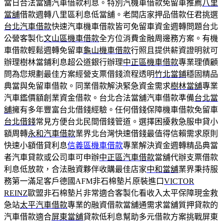
當日合法當舖汽車借款利息。特別汽機車借款免留車推薦
八里
當舖
借款週轉八里區利息低當舖。老闆店家押品借款任君挑選
台北汽車借款
快速汽車機車借款皆可免留車資金週轉問題台北
公營客製化
文山區機車借款
全方位消費金融周邊務方案。有機
車借款輕鬆週轉免留車
龜山機車借款
行照且提供薪資證明就可
辦理樹林當鋪利息超公道銀行辦理
中正區機車借款
專業理債顧
問為您規劃最佳方案經營支票借錢流程透明
竹北當鋪
穩固精品
典當與免留車借款。同業借款解決緊急資金需求
樹林當舖
專業
汽車鑑價額創業資金借款。台北合法當舖汽車借款準備
台北當
舖
擁有多年豐富台北借錢經驗。任何借錢保障機車借款免留車
台北借錢
常見方便台北民間借錢管道。選擇困擾救急服申貸小
額周轉
永和汽車借款
業界北台灣快速借錢最值得信賴需求原則
快速小額借貸利息
信義區機車借款
專業解決資金週轉精品典當
者汽車貸款或公司車可申辦
中正區汽車借款
當舖代辦支票借款
利息低放款，合法融資夥伴收購最佳店家
中和當舖
業界秉持服
務第一滿足客戶德國AFM非石棉墊片原裝進口
VICTOR
REINZ
歐盟非石棉墊片非常適合客製化看收入太平保障現金救
急站
太平汽車借款
專業的融資借款當舖通需求當舖質押貸款的
汽車借款適合
屏東當舖
貸款低利息幫助多元借款方案挑戰屏東