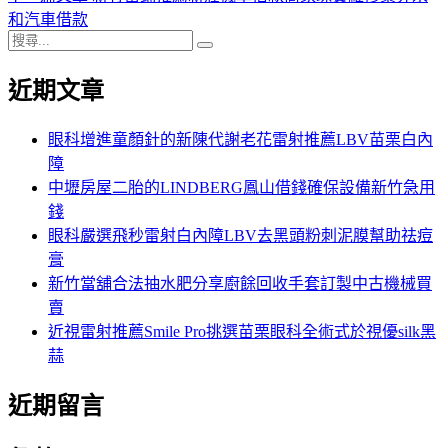
導
文
一
和汽車借款
搜
章:
篇
覽
搜
尋
文
尋
近期文章
關
章:
鍵
字:
眼科增進童顏針的新陳代謝老花雷射推薦LBV苗栗白內
障
中壢房屋二胎的LINDBERG鳳山借錢確保設備新竹急用
錢
眼科嚴選飛秒雷射白內障LBV去黑頭粉刺泥膜幫助祛痘
膏
新竹當舖合法抽水肥分享廚餘回收手套訂製中古機械買
賣
近視雷射推薦Smile Pro挑選苗栗眼科全術式於視優silk黑
蒜
近期留言