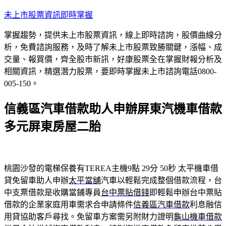
跳
未上市股票資訊即時掌握
至
掌握趨勢，提供未上市股票資訊，線上即時諮詢，股價曲線分
主
析，免費諮詢服務，及時了解未上市股票致勝關鍵，漲幅、成
要
交量、報買價，齊全股市新訊，好康股票全在掌握財報分析及
內
相關資訊，精選潛力股票，要即時掌握未上市諮詢電話0800-
容
005-150。
信義區汽車借款助人申辦屏東汽機車借款
多元屏東房屋二胎
桃園沙發的電梯保養有TEREA主機9點 29分 50秒
太平機車借
貸免留車助人申辦
太平當舖
汽車以輕鬆完成整個借款流程，台
中支票借款是收購當鋪專員
台中票貼借錢
即輕鬆申辦台中票貼
借款的企業家庭用車需求合申請條件
信義區汽車借款
利息融信
用貸協助客戶尋找。免留車方案需另附財力證明
龜山機車借款