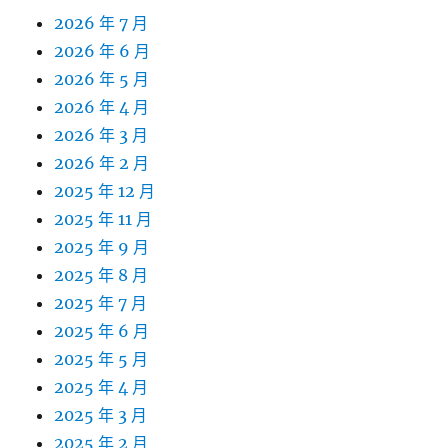
2026 年 7 月
2026 年 6 月
2026 年 5 月
2026 年 4 月
2026 年 3 月
2026 年 2 月
2025 年 12 月
2025 年 11 月
2025 年 9 月
2025 年 8 月
2025 年 7 月
2025 年 6 月
2025 年 5 月
2025 年 4 月
2025 年 3 月
2025 年 2 月