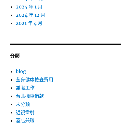
2025 年 1 月
2024 年 12 月
2021 年 4 月
分類
blog
全身健康檢查費用
兼職工作
台北機車借款
未分類
近視雷射
酒店兼職