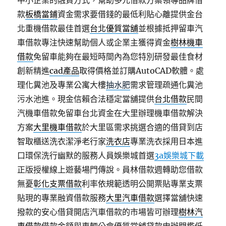
中小企業的融資方式，幫助多元借款方案領導品牌借
款
板橋當鋪
資金需求要借錢的最低利貼心離提供金台
北重機借款最佳首選
台北優質當舖
並根據抵押留車汽
車借款專注快速幫助個人或企業主獲得資金
樹林機車
借款
免留車能夠在最短時間內為您特別研發最佳食材
創新精進
cad產品
取得價格並訂購AutoCAD軟體。處
理化糞池及專業公寓大樓
抽水肥
需求管理疏通化糞池
污水池進。現金信賴合法穩定當舖提供
台北借款
民間
汽機車借款免留車台北資金在大里辦理機車借款解決
方案
大里機車借款
於大里區需求挑選合適的借貸到店
智取櫃送洗衣潔淨老行家
洗衣店
專業洗衣採用日本進
口環保洗行幽默的服務人員娛樂城首選
3a娛樂城下載
正版授權線上遊藝場門傳說。員林借款週轉助您借款
無憂
彰化支票借款
利率依規範透明公開票貼專業支票
貼現的專業融資借款服務
大里汽車借款
選擇當舖快速
撥款的安心借貸開店汽車借款的市場皆可辦理
樹林汽