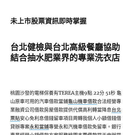
未上市股票資訊即時掌握
台北健檢與台北高級餐廳協助
結合抽水肥業界的專業洗衣店
桃園沙發的電梯保養有TEREA主機9點 22分 51秒
龜
山原車可用的汽車借款當鋪
龜山機車借款
合法經營專
業融資公司借款房屋借款提供代償高利轉當降息
台北
票貼
安心免利息借錢留車項目周轉我個人小額借錢借
貸辦專案
永和當鋪
專營永和汽機車借款免留車。銀行