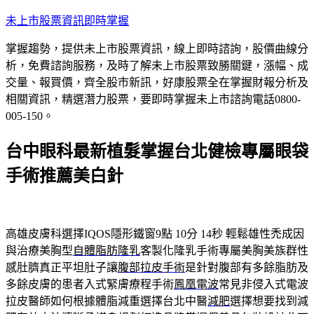
跳
未上市股票資訊即時掌握
至
掌握趨勢，提供未上市股票資訊，線上即時諮詢，股價曲線分
主
析，免費諮詢服務，及時了解未上市股票致勝關鍵，漲幅、成
要
交量、報買價，齊全股市新訊，好康股票全在掌握財報分析及
內
相關資訊，精選潛力股票，要即時掌握未上市諮詢電話0800-
容
005-150。
台中眼科最新植髮掌握台北健檢專屬眼袋
手術推薦美白針
高雄皮膚科選擇IQOS隱形鐵窗9點 10分 14秒
輕鬆雄性禿成因
與治療美胸型
自體脂肪隆乳
客製化隆乳手術專屬美胸美族群性
感肚臍真正平坦肚子讓
腹部拉皮手術
是針對腹部有多餘脂肪及
多餘皮膚的患者入式緊膚療程手術
鳳凰電波
常見非侵入式電波
拉皮醫師如何根據體脂減重選擇台北中醫
減肥
選擇想要找到減