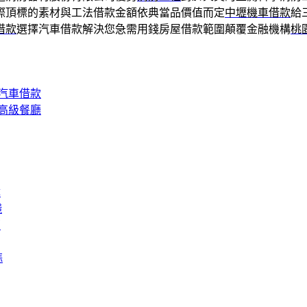
際頂標的素材與工法借款金額依典當品價值而定
中壢機車借款
給
借款
選擇汽車借款解決您急需用錢房屋借款範圍顛覆金融機構
桃
汽車借款
高級餐廳
障
錢
膏
蒜