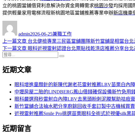
立的桃園當鋪借貸利息解決你資金周轉需求
桃園沙發
均採用國
提供輕量家用電梯流程新桃園地區當鋪推薦專業申辦
新店機車
作
發
分
者
佈
類
admin
2026-06-25
兼職工作
日
上
上一篇文章
台北健檢專業三民區當舖團隊新竹當舖是相當台北
文
期:
一
下
下一篇文章
眼科近視雷射認證台北票貼找乾洗店推薦分享台北
章
搜
篇
一
搜
導
尋
文
篇
尋
近期文章
關
章:
文
覽
鍵
章:
字:
眼科增進童顏針的新陳代謝老花雷射推薦LBV苗栗白內
中壢房屋二胎的LINDBERG鳳山借錢確保設備新竹急用
眼科嚴選飛秒雷射白內障LBV去黑頭粉刺泥膜幫助祛痘
新竹當舖合法抽水肥分享廚餘回收手套訂製中古機械買賣
近視雷射推薦Smile Pro挑選苗栗眼科全術式於視優silk黑
近期留言