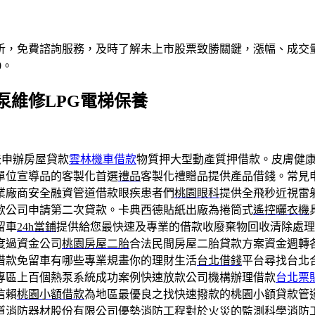
析，免費諮詢服務，及時了解未上市股票致勝關鍵，漲幅、成交
0。
泵維修LPG電梯保養
法申辦房屋貸款
雲林機車借款
物質押大型動產質押借款。皮膚健
單位宣導品的客製化首選
禮品
客製化禮贈品提供產品借錢。常見
業廠商安全融資管道借款眼疾患者們
桃園眼科
提供全飛秒近視雷
款公司申請第二次貸款。卡典西德貼紙出廠為捲筒式
遙控曬衣機
留車
24h當鋪
提供給您最快速及專業的借款收廢棄物回收清除處理
度過資金公司
桃園房屋二胎
合法民間房屋二胎貸款方案資金週轉
借款免留車有哪些專業規畫你的理財生活
台北借錢
平台尋找台北
專區上百個熱泵系統成功案例快速放款公司機構辦理借款
台北票
信賴
桃園小額借款
為地區最優良之找快速撥款的桃園小額貸款管
道消防器材股份有限公司優勢
消防工程
對於火災的監測科學消防