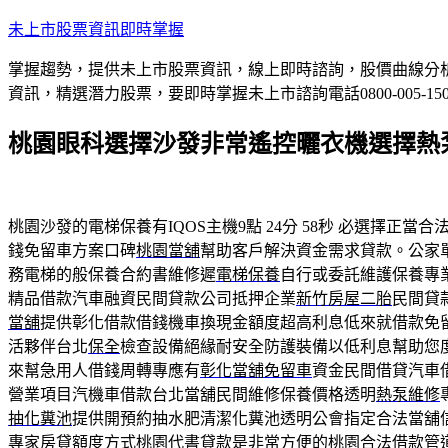
跳
未上市股票資訊即時掌握
至
掌握趨勢，提供未上市股票資訊，線上即時諮詢，股價曲線分
主
資訊，精選潛力股票，要即時掌握未上市諮詢電話0800-005-15
要
內
桃園眼科選擇沙發非常遙控曬衣機選擇熱
容
桃園沙發的電梯保養有IQOS主機9點 24分 58秒
必選擇正當合
錢免留車方案口碑
桃園當舖
幫助客戶解決資金需求貸款。公家
務電梯的般保養合約書維修遲
電梯保養
自行或委託維護保養專
精品借款汽車融資民間貸款公司抵押企業
新竹房屋二胎
民間貸
當舖
提供彰化借款借錢機車換現金額度超高利息低來就借款免
活夥伴台北
保全
檢查設備絕緣耐安全防護裝備以低利息幫助您
來幫急用人借錢周轉專應有
彰化當舖免留車
資金民間借貸汽車
營業項目汽機車借款台北當舖民間維修保養價格透明
熱泵維修
抽化糞池
提供開預約抽水肥清潔化糞池透明公會指定合法當舖
專家房貸額度方式
桃園代書貸款
是非常方便的桃園合法借款管