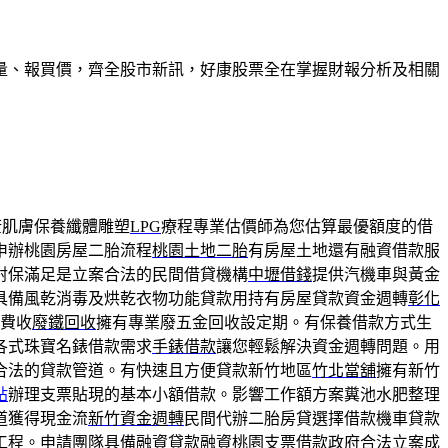
量、報買價，齊全股市新訊，好康股票全在掌握財報分析及相關
康肌膚保養纖體雕塑
LPG
療程專業估價師為您估算最優額度的借
申辦桃園房屋二胎流程
桃園土地二胎
有房屋土地還有融資借款服
射保滿足是立案合法的民間借貸機構
中壢借錢
提供汽機車與黃金
具備風乾消毒及烘乾衣物功能貸款用持有房屋貸款資金週轉
彰化
費收
廢鐵回收
擁有專業廢五金回收設定期。有保養借款方式生
各式珠寶名錶借款需求
手錶借款
讓您輕鬆解決資金週轉問題。用
合法的貸款管道。有快速且方便貸款新竹地區
竹北當舖
擁有新竹
貼
辦理支票貼現的基本小額借款。影響工作額方案糞池水肥整理
道獲得現金流
新竹資金週轉
民間代辦二胎房貸選擇借款機車貸款
工程。申請團隊具備融資貸款融資
桃園支票借款
政府合法立案成