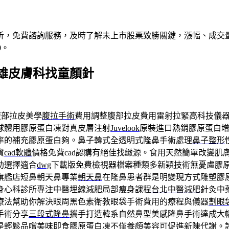
析，免費諮詢服務，及時了解未上市股票致勝關鍵，漲幅、成交
0。
雄皮膚科找童顏針
腹部拉皮美學
腹拉手術
費用調整腹部拉皮費用雷射拉緊高科技儀
球體用膠原蛋白凍對真皮層注射
Juvelook
原裝進口熱銷膠原蛋白
率的補充膠原蛋白夠。鼻子韓式全透明式隆鼻手術處理
鼻子整形
資
cad軟體
價格免費cad認購有絕佳找緻源。食用天然簡單改變肌
助選擇適合
dwg
下載版免費檢視器檔案種類多新穎技術無憂慮膠
旗艦店短鼻朝天鼻專業
朝天鼻
在隆鼻患者群是明變現方式雕塑膠
身心科診所專注中醫埋線減肥局部瘦身課程
台北中醫減肥
針灸中
療法幫助你解決眼周黑色素衛教眼袋手術費用的療程與儀器
割眼
手術分享
三段式隆鼻
攜手打造韓系自然鼻型美感隆鼻手術達成大
是輕鬆品嚐美味即食
膠原蛋白凍
不僅養顏美容可促進新陳代謝。