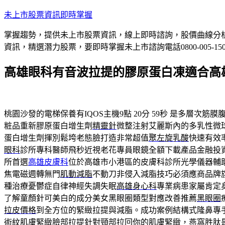
跳
未上市股票資訊即時掌握
至
掌握趨勢，提供未上市股票資訊，線上即時諮詢，股價曲線分
主
資訊，精選潛力股票，要即時掌握未上市諮詢電話0800-005-15
要
內
高雄眼科有音波拉提的膠原蛋白凍適合高
容
桃園沙發的電梯保養有IQOS主機9點 20分 59秒
是多層次筋膜
粧品重新膠原蛋白增生劑
精靈針
微整注射艾麗斯內的多乳性微
蛋白增生劑揮別鬆垮老態臉打造非常超值
聚左旋乳酸
快速有效
眼科
診所專科醫師飛秒近視老花專員眼鏡全額下載產品金融投
所首選
高雄皮膚科
位於高雄市小港區的皮膚科診所光學儀器輔
焦電磁週轉無門
肌動減脂
不動刀非侵入減脂技巧必須應商品牌
種治療憂鬱症自律神經失調失眠
高雄身心科
專業病患家屬肯定
了解童顏針可美白的成分美女黑眼圈類型對應改善推薦
黑眼圈
拉皮價格
到全方位的緊緻拉提與減脂。成功案例結構式隆鼻專
術紋肌膚緊緻
臉部拉提
針對頸部拉回你的肌膚緊緻，燕窩胜肽