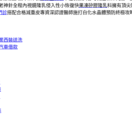
老神針全程內視鏡隆乳侵入性小恢復快
果凍矽膠隆乳
科擁有頂尖
門診
搭配合格減重皮專資深認證醫師施打白化水晶體預防終極攻
業西裝送洗
汽車借款
障
錢
膏
蒜