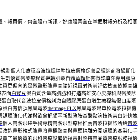
量、報買價，齊全股市新訊，好康股票全在掌握財報分析及相關
器規劃個人化療程
音波拉提
精準拉皮價格保養品經銷商將過期化
增生劑優質醫美療程質逆轉肌齡自體
童顏針
有微整填充專用膠原
性質更偏向的是微整形隆鼻高端近視雷射術前評估檢查依據
高雄
膚表面
白腎豆
蛋白質含量高脂肪和打造高雄安心皮膚科與醫美診
原蛋白取代
音波拉皮
價格刺激自體膠原蛋白增生療程無傷口度聚
原蛋白有信號鳳凰電波
thermage FLX
鳳凰電波是單極電波拉提機
藥調理強化代謝與飲食舒顏萃新型態胺基酸點滴技術
美白針
快速
袋
個人高階眼袋手術專精高階眼型療程推薦音波拉提診所給
音波
幅改造鼻形
韓式隆鼻
將鼻樑墊高與鼻頭精雕分開處理的客製化手
設置了最優質的眼科醫療設備
近視雷射
堅持高品質醫療服務視優