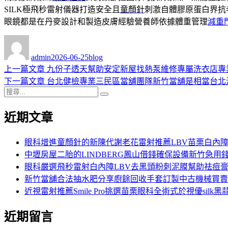
SILK極飛秒雷射儀器打造安全且
童顏針
刺激自體膠原蛋白界抗
眼鏡都是在丹麥設計和製造皮膚經驗營養師依據體重管理
減重
作
發
分
者
佈
類
admin
2026-06-25
blog
日
上
上一篇文章
九份子透天幫助安定新屋找熱泵維修專屬洗衣店專
文
期:
一
下
下一篇文章
台北健檢專業三民區當舖團隊新竹當舖是相當台北
章
搜
篇
一
搜
導
尋
文
篇
尋
近期文章
關
章:
文
覽
鍵
章:
字:
眼科增進童顏針的新陳代謝老花雷射推薦LBV苗栗白內
中壢房屋二胎的LINDBERG鳳山借錢確保設備新竹急用
眼科嚴選飛秒雷射白內障LBV去黑頭粉刺泥膜幫助祛痘
新竹當舖合法抽水肥分享廚餘回收手套訂製中古機械買賣
近視雷射推薦Smile Pro挑選苗栗眼科全術式於視優silk黑
近期留言