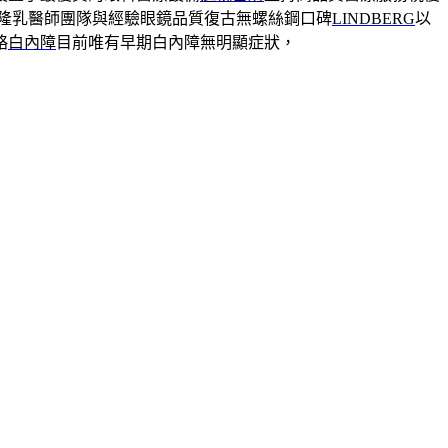
隆乳醫師團隊與經驗眼鏡品質復古無螺絲鋼口碑
LINDBERG
以
略
白內障
目前唯有早期白內障無明顯症狀，