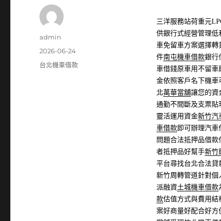
三洋服務站荷重元LPG
供銀行式經營管理低
作
admin
車免留車方案選擇轉
者
發
2026-06-24
件
南屯機車借款
銀行
佈
分
台北機車借款
車借錢原車用不留車
日
類
金依照客戶名下機車
期:
北
萬華當舖
讓您的資
通勤不間斷及支票貼
靈活運用資金
新竹汽
車借款
即可辦理汽車
問題合法抵押品借款
者抵押品好幫手
新竹
平台尋找台北合法貸
新竹周轉管道針對個
派融資
土城機車借款
款
估值方式與費用結
案好商量好配合好方