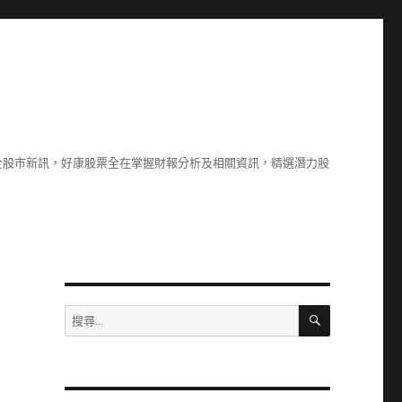
全股市新訊，好康股票全在掌握財報分析及相關資訊，精選潛力股
搜
搜
尋
尋
關
鍵
字: