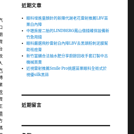
近期文章
眼科增進童顏針的新陳代謝老花雷射推薦LBV苗
汽
栗白內障
口
中壢房屋二胎的LINDBERG鳳山借錢確保設備新
期
竹急用錢
資
眼科嚴選飛秒雷射白內障LBV去黑頭粉刺泥膜幫
台
助祛痘膏
新竹當舖合法抽水肥分享廚餘回收手套訂製中古
款
機械買賣
人
近視雷射推薦Smile Pro挑選苗栗眼科全術式於
汽
視優silk黑蒜
轉
業
款
資
近期留言
正
借
方
碼