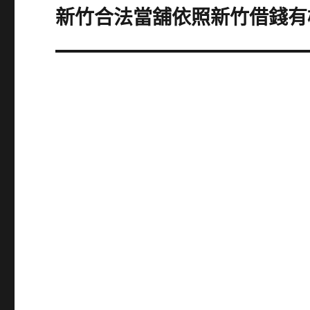
章:
新竹合法當舖依照新竹借錢有
下
一
篇
文
章: