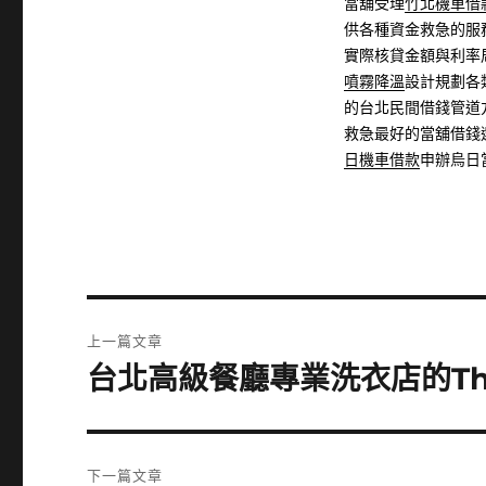
當舖受理
竹北機車借
供各種資金救急的服
實際核貸金額與利率
噴霧降溫
設計規劃各
的台北民間借錢管道
救急最好的當舖借錢
日機車借款
申辦烏日
文
上一篇文章
章
台北高級餐廳專業洗衣店的The
上
一
導
篇
覽
文
下一篇文章