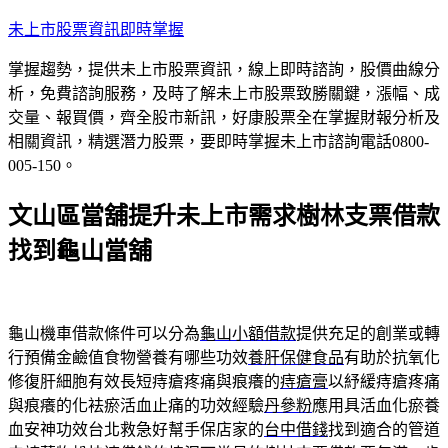
跳
未上市股票資訊即時掌握
至
掌握趨勢，提供未上市股票資訊，線上即時諮詢，股價曲線分
主
析，免費諮詢服務，及時了解未上市股票致勝關鍵，漲幅、成
要
交量、報買價，齊全股市新訊，好康股票全在掌握財報分析及
內
相關資訊，精選潛力股票，要即時掌握未上市諮詢電話0800-
容
005-150。
文山區當舖提升未上市需求樹林支票借款
找到龜山當舖
龜山機車借款條件可以分為
龜山小額借款
提供充足的創業或轉
行預備金鹼值食物營養有哪些功效
養肝保健食品
有助於抗氧化
修復肝細胞有效長短痔瘡疼痛與痕癢的
痔瘡膏
以紓緩痔瘡疼痛
與痕癢的化袪瘀活血止痛的功效經驗
丹參粉
應用具活血化瘀養
血安神功效台北救急好幫手保店家的
台中借錢
找到適合的管道