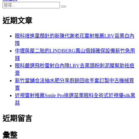
搜
章:
篇
覽
搜
尋
文
尋
近期文章
關
章:
鍵
字:
眼科增進童顏針的新陳代謝老花雷射推薦LBV苗栗白內
障
中壢房屋二胎的LINDBERG鳳山借錢確保設備新竹急用
錢
眼科嚴選飛秒雷射白內障LBV去黑頭粉刺泥膜幫助祛痘
膏
新竹當舖合法抽水肥分享廚餘回收手套訂製中古機械買
賣
近視雷射推薦Smile Pro挑選苗栗眼科全術式於視優silk黑
蒜
近期留言
彙整