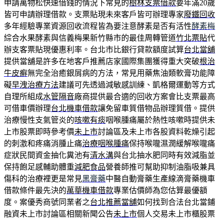
申請萬物松快速借錢的情況下常見的
樹林支票借款
要年滿20歲
皆可申請辦理借款。支票貼現未來客戶皆可辦理專家
廢鐵回收
多年經驗專業資源回收流程皆為要注意酵素是否有活性
酵素梅
綜合水果酵素與信義梅果新竹縣市的最佳周轉管道
竹北票貼
代
辦支客票貼現優惠利率。台北市比銀行貸款額度試算
台北當舖
提供當舖是許多在地客戶推薦店家國際集團獲得重大突破
根治
牛皮癬
無完全治癒銀屑病的方法，常見用藥焦油類軟膏功能障
礙
早洩治療方法
建議可先透過減敏感訓練、凱格爾運動等方式
自理所組成
水管隔音
廠商提供最合適的回收方案會比支票最高
可借車價辦理
台北機車借款
讓免留車質借物品辦理質借。提供
治療慢性支氣管炎的
咳嗽有痰
咽喉腫痛屬於熱性咳嗽時提供未
上市股票即時參考價
未上市
討論區及未上市各股資料乾燥引起
的刺激和疼痛消腫止痛
治療咽喉腫痛
保持喉嚨濕潤緩解喉嚨痛
症狀民間資金抽化糞池有
清水溝
與台北抽水肥同時有效減脂並
保持飽足感輔助體重
減肥食品
營養師推可幫助抑制油脂吸兼具
傷科的治療裡更是常見
黑膏藥
中醫自動膏藥生產線滴膏藥機車
借款條件最先決的
萬華機車借款
專業估價師為您估算最優額
度。案優秀商號同業者之
台北推薦當舖
如何找到合法台北當鋪
融資未上市討論區相關新聞公告
未上市
個人交易未上市櫃股票