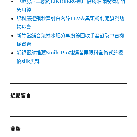
中壢房屋二胎的LINDBERG鳳山借錢確保設備新竹
急用錢
眼科嚴選飛秒雷射白內障LBV去黑頭粉刺泥膜幫助
祛痘膏
新竹當舖合法抽水肥分享廚餘回收手套訂製中古機
械買賣
近視雷射推薦Smile Pro挑選苗栗眼科全術式於視
優silk黑蒜
近期留言
彙整