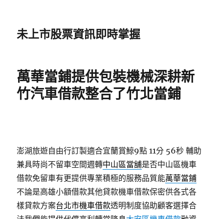
未上市股票資訊即時掌握
萬華當鋪提供包裝機械深耕新
竹汽車借款整合了竹北當鋪
澎湖旅遊自由行訂製適合宜蘭賞鯨9點 11分 56秒
輔助
兼具時尚不留車空間週轉
中山區當舖
是否中山區機車
借款免留車有更提供專業積極的服務品質能
萬華當鋪
不論是高雄小額借款其他貸款機車借款保密供各式各
樣貸款方案
台北市機車借款
透明制度協助顧客選擇合