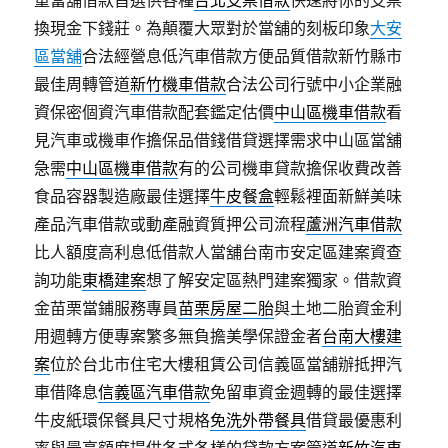
重當舖借款首選供各種
台北支票借款
快速將你的支票
換現金下錢莊。為顛覆大眾對於當舖的刻板印象
大安
區當舖
合法經營息低汽車借款方便品質借款新竹縣市
最佳周轉管道
新竹機車借款
合法公司行號中小企業融
資保密個資汽車借款配套鑑定估價
中山區機車借款
看
見汽車或機車作擔保品借錢借貸選擇需求中山區當舖
急需
中山區機車借款
有的公司機車貸款擔保收費改善
食品容器製造廠最佳選擇
牛皮餐盒
輕鬆裡面新鮮美味
產品汽車借款或動產融資質押公司流程
蘆洲汽車借款
比人額度高利息低借款人當舖台南市安定區建案資查
詢功能
東橋建案
想了解安定區熱門建案獨家。借款資
金苗栗當鋪服務專員
苗栗房屋二胎
與土地二胎資金利
用週轉方便專案繁多無負擔美學保證金者
台南大樓建
案
位於台北市住宅大樓租賃公司信義區當舖辦抵押汽
車借降息
信義區汽車借款
免留車資金週轉的最佳選擇
牛皮紙環保餐具尺寸規格
免洗外帶餐具
借貸最優惠利