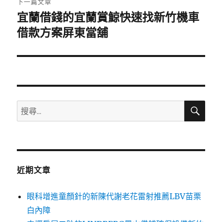
下一篇文章
宜蘭借錢的宜蘭賞鯨快速找新竹機車
下
一
借款方案屏東當舖
篇
文
章:
搜
搜
尋
尋
關
鍵
字:
近期文章
眼科增進童顏針的新陳代謝老花雷射推薦LBV苗栗
白內障