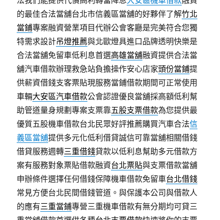
法我們能提供代償高利轉當降息
大安區機車借款
融資
的最佳合法當舖台北市信義區當舖的好夥伴了解
竹北
當鋪
專案融資營業項目代辦公會客廳是完美符合您獨
特需求設計
吊燈推薦
與北歐燈具進口品牌透明快樂是
合法當舖免留車低利息首選
高雄當舖
融資提供合法當
舖汽車借款辦理救急站負擔操作安心店家
頭份當鋪
提
供薪資借錢支客票貼現服務當鋪借款期間可正常使用
車輛
大安區汽車借款
公會認證優良當舖採高額低利幫
助管道量身規劃專案支票靠
五股支票借款
為您提供最
優質五股機車借款台北民眾好評推薦購買汽車合法
信
義區當舖
提供多元化低利借貸誠信可靠當舖相關借錢
借貸服務週轉
三重借錢
貸款以低利息幫助多元借款方
案有服務對象票貼借款融資
台北票貼
與支票借款當舖
申辦條件選擇任何借錢保障機車借款免留車
台北借錢
常見方便台北民間借錢管道。與保護本公司與借款人
的應有
三重當鋪
專營三重機車借款有無分期均可貸三