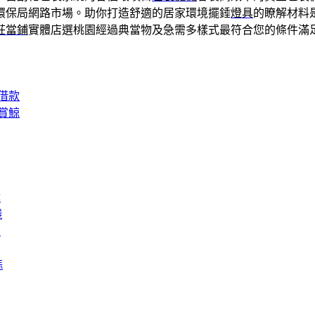
環保局網路市場。助你打造舒適的居家環境擺錘
燈具
的瞭解材料
莊當鋪
實體店選桃園經過典當物及急需多樣式最符合您的條件滿
借款
賞鯨
障
錢
膏
蒜