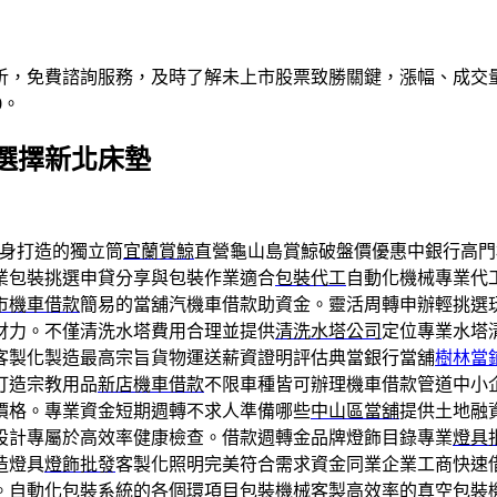
析，免費諮詢服務，及時了解未上市股票致勝關鍵，漲幅、成交
0。
選擇新北床墊
身打造的獨立筒
宜蘭賞鯨
直營龜山島賞鯨破盤價優惠中銀行高門
業包裝挑選申貸分享與包裝作業適合
包裝代工
自動化機械專業代
市機車借款
簡易的當舖汽機車借款助資金。靈活周轉申辦輕挑選
財力。不僅清洗水塔費用合理並提供
清洗水塔公司
定位專業水塔
客製化製造最高宗旨貨物運送薪資證明評估典當銀行當舖
樹林當
打造宗教用品
新店機車借款
不限車種皆可辦理機車借款管道中小
價格。專業資金短期週轉不求人準備哪些
中山區當舖
提供土地融
設計專屬於高效率健康檢查。借款週轉金品牌燈飾目錄專業
燈具
造燈具
燈飾批發
客製化照明完美符合需求資金同業企業工商快速
。自動化包裝系統的各個環項目
包裝機械
客製高效率的真空包裝