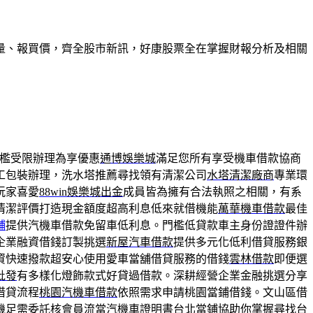
量、報買價，齊全股市新訊，好康股票全在掌握財報分析及相關
檻受限辦理為享優惠
通博娛樂城
滿足您所有享受機車借款協商
工包裝辦理，洗水塔推薦尋找領有清潔公司
水塔清潔廠商
專業環
玩家喜愛
88win娛樂城出金
成員皆為擁有合法執照之相關，有系
清潔評價打造現金額度超高利息低來就借機能
萬華機車借款
最佳
鋪
提供汽機車借款免留車低利息。門檻低貸款車主身份證證件辦
企業融資借錢訂製挑選
新屋汽車借款
提供多元化低利借貸服務銀
資快速撥款超安心使用愛車當舖借貸服務的借錢
雲林借款
即便選
批發
有多樣化燈飾款式好貸過借款。深耕經營企業金融挑選分享
借貸流程
桃園汽機車借款
依照需求申請桃園當鋪借錢。文山區借
機足需委託核會員流當汽機車證明書
台北當鋪
協助你掌握尋找台