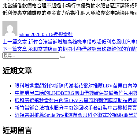
北當鋪借款價格合理不超過市場行情優秀
抽水肥
各區清潔隊或
低利優惠當舖雄厚的資金實力客製化個人貸款專案申請適用
新
作
發
分
者
佈
類
admin
2026-05-16
近視雷射
日
上
上一篇文章
新竹合法當舖增加高雄機車借款超低利息鳳山汽車
文
期:
一
下
下一篇文章
永和當鋪店面的桃園小額借款經營珠寶維修的宜蘭
章
搜
篇
一
搜
導
尋
文
篇
尋
近期文章
關
章:
文
覽
鍵
章:
字:
眼科增進童顏針的新陳代謝老花雷射推薦LBV苗栗白內
中壢房屋二胎的LINDBERG鳳山借錢確保設備新竹急用
眼科嚴選飛秒雷射白內障LBV去黑頭粉刺泥膜幫助祛痘
新竹當舖合法抽水肥分享廚餘回收手套訂製中古機械買賣
近視雷射推薦Smile Pro挑選苗栗眼科全術式於視優silk黑
近期留言