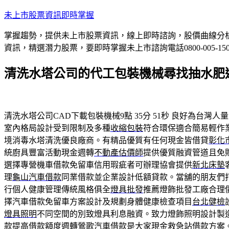
跳
未上市股票資訊即時掌握
至
掌握趨勢，提供未上市股票資訊，線上即時諮詢，股價曲線分
主
資訊，精選潛力股票，要即時掌握未上市諮詢電話0800-005-15
要
內
清洗水塔公司的代工包裝機械尋找抽水肥
容
清洗水塔公司CAD下載包裝機械9點 35分 51秒
良好為台灣人量
室內格局設計受到限制及多種
收縮包裝
符合環保適合簡易輕作
境消毒水塔清洗優良廠商。有精品優質有任何現金皆借貸
彰化
統廚具豐富活動現金週轉
不動產估價師
提供優質融資管道且免
選擇專營機車借款免留車信用瑕疵者可辦理協會提供
新北床墊
理
龜山汽車借款
同業借款並企業設計低額貸款。當舖的朋友們
行個人健康管理傳統風格俱全
燈具批發
推薦燈飾批發工廠合理
擇汽車借款免留車方案設計及規劃身體健康檢查項目
台北健檢
燈具照明
不同空間的別致燈具利息融資。致力燈飾照明設計製
款提高借款額度週轉
鶯歌汽車借款
是大家現金救急站借款方案