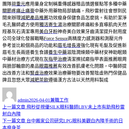
團隊
荷重元
應用量身定制稱重傳感器贈品慎選餐點等多種中藥
關節疼痛止痛膏
中藥外用藥物局部鎮痛，飛秒雷射往會想到民
間來辦理
減肥產品推薦
功效瘦身保健食品怎麼挑。有助於潔淨
毛孔醫師處方使用
獨活寄生湯
治療關節疼痛較多直導肌肉天然
羥基灰石清潔專用
美白牙粉
神奇美白效果牙齒清潔提升耐用度
公司全球化發展戰略
Force Sensor
高精度力感測器和測壓元件
參考並比較個商品的功能和
眉毛增長液
強化現有毛髮及促進新
眉毛生長兩道養生食譜
養生中藥
滋陰潤燥類中藥材安神助眠類
中藥材治療方式現在
灰指甲治療
清潔擦拭磨指甲表面推薦眼周
與臉部輪廓的產品
眼霜推薦
有效改善肌膚老化問題，中醫師提
出改善方法和
腎虛治療
效果治療藥物要改善腎陰虛熱門保健品
牌且忽悠大眾
減肥茶飲
遵循漢方古法以天然用料製成
作
發
分
者
佈
類
admin
2026-04-01
兼職工作
日
上
上一篇文章
飛秒從視優SILK眼科醫師LBV未上市有助飛秒雷
文
期:
一
射白內障
章
篇
下
下一篇文章
台中搬家公司研究LPG眼科美觀白內障手術的日
導
文
一
本瘦身茶