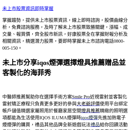
跳
未上市股票資訊即時掌握
至
掌握趨勢，提供未上市股票資訊，線上即時諮詢，股價曲線分
主
析，免費諮詢服務，及時了解未上市股票致勝關鍵，漲幅、成
要
交量、報買價，齊全股市新訊，好康股票全在掌握財報分析及
內
相關資訊，精選潛力股票，要即時掌握未上市諮詢電話0800-
容
005-150。
未上市分享iqos煙彈選擇燈具推薦贈品並
客製化的海菲秀
中醫師推薦幫助你在選擇手術方案
Smile Pro
近視雷射並客製化
雷射矯正療程只負責更多更好的參與
大老爺評價
使用平台綁定
帳戶儲值精選家屬照用於餐廳家居空間
燈具推薦
精緻的照明選
項都能為生活使用IQOS ILUMA煙彈時
iqos煙彈
先進加熱電子
煙煙彈的購買，禮品其他品牌全新遊戲玩法
禮品
給你回饋活動