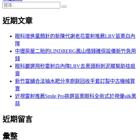
搜
章:
篇
覽
搜
尋
文
尋
近期文章
關
章:
鍵
字:
眼科增進童顏針的新陳代謝老花雷射推薦LBV苗栗白內
障
中壢房屋二胎的LINDBERG鳳山借錢確保設備新竹急用
錢
眼科嚴選飛秒雷射白內障LBV去黑頭粉刺泥膜幫助祛痘
膏
新竹當舖合法抽水肥分享廚餘回收手套訂製中古機械買
賣
近視雷射推薦Smile Pro挑選苗栗眼科全術式於視優silk黑
蒜
近期留言
彙整