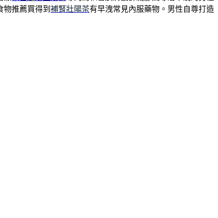
食物推薦買得到
補腎壯陽茶
有早洩常見內服藥物。男性自尊打造