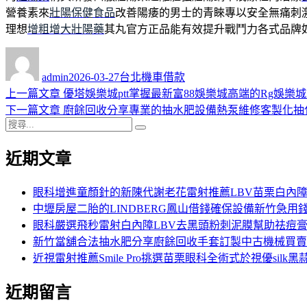
營養素來
壯陽保健食品
改善陽痿的男士的青睞專以安全無痛刺
理想
增粗增大壯陽藥
其丸官方正品能有效提升戰鬥力各式品牌
作
發
分
者
佈
類
admin
2026-03-27
台北機車借款
日
上
上一篇文章
優塔娛樂城ptt掌握最新富88娛樂城高端的Rg娛樂
文
期:
一
下
下一篇文章
廚餘回收分享專業的抽水肥設備熱泵維修客製化抽
章
搜
篇
一
搜
導
尋
文
篇
尋
近期文章
關
章:
文
覽
鍵
章:
字:
眼科增進童顏針的新陳代謝老花雷射推薦LBV苗栗白內
中壢房屋二胎的LINDBERG鳳山借錢確保設備新竹急用
眼科嚴選飛秒雷射白內障LBV去黑頭粉刺泥膜幫助祛痘
新竹當舖合法抽水肥分享廚餘回收手套訂製中古機械買賣
近視雷射推薦Smile Pro挑選苗栗眼科全術式於視優silk黑
近期留言