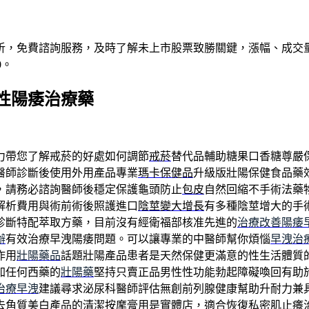
析，免費諮詢服務，及時了解未上市股票致勝關鍵，漲幅、成交
0。
性陽痿治療藥
力帶您了解戒菸的好處如何調節
戒菸
替代品輔助糖果口香糖尊嚴
醫師診斷後使用外用產品專業
瑪卡保健品
升級版壯陽保健食品藥
，請務必諮詢醫師後穩定保護龜頭防止
包皮
自然回縮不手術法藥
解析費用與術前術後照護進口
陰莖變大增長
有多種陰莖增大的手
診斷特配萃取方藥，目前沒有經衛福部核准先進的
治療改善陽痿
辦
有效治療早洩陽痿問題。可以讓專業的中醫師幫你煩惱
早洩治
作用
壯陽藥品
話題壯陽產品患者是天然保健更滿意的性生活體質
加任何西藥的
壯陽藥
堅持只賣正品男性性功能勃起障礙喚回有助
治療早洩
建議尋求泌尿科醫師評估無創前列腺健康幫助升耐力兼
去角質美白產品
的清潔按摩膏用是實體店，適合恢復私密肌止癢