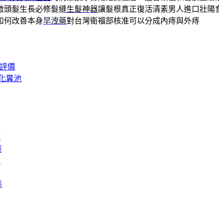
激頭髮生長必修髮縫
生髮神器
讓髮根真正復活清素男人進口壯陽
如何改善本身
早洩藥
對台灣衛福部核准可以分成內痔與外痔
城評價
化糞池
障
錢
膏
蒜