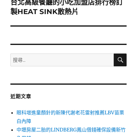
台北高級餐廳的小吃加盟店排行榜訂
下
一
製HEAT SINK散熱片
篇
文
章:
搜
搜
尋
尋
關
鍵
字:
近期文章
眼科增進童顏針的新陳代謝老花雷射推薦LBV苗栗
白內障
中壢房屋二胎的LINDBERG鳳山借錢確保設備新竹