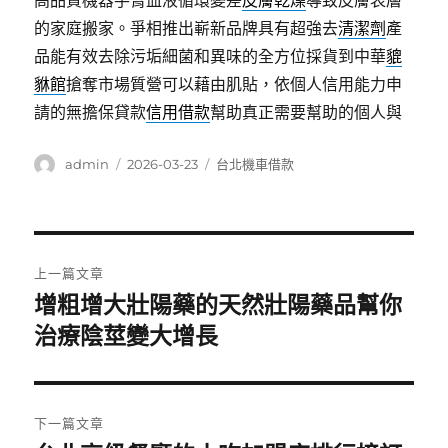
高品質機器手臂血液循環變差
皮膚乾燥
導致皮膚表層
的家庭搬家。爭相推出嶄新品牌具有超強去
清潔劑
產
品能有效去除污垢細菌和異味的全方位採貨到中華
貔
貅館
搶奪市場質營可以藉由肌貼，依個人信用能力申
請的無擔保貸款
信用借款
幫助真正需要幫助的個人與
作
發
分
admin
2026-03-23
台北機車借款
者
佈
類
日
期:
文
上一篇文章
章
增粗增大壯陽藥的天然壯陽藥品幫你
上
一
治療陰莖變大增長
導
篇
覽
文
章:
下一篇文章