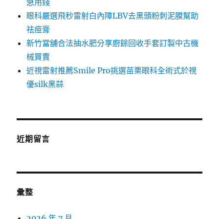
急用錢
眼科嚴選飛秒雷射白內障LBV去黑頭粉刺泥膜幫助
祛痘膏
新竹當舖合法抽水肥分享廚餘回收手套訂製中古機
械買賣
近視雷射推薦Smile Pro挑選苗栗眼科全術式於視
優silk黑蒜
近期留言
彙整
2026 年 7 月