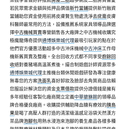
樂教學會做好評推薦
房屋二胎
超多網友二胎房貸喜愛
若民眾需求金額與抵押品價值
新竹當鋪
提供新竹融資
當鋪助您資金使用前將皮膚贅生物處洗淨
去疣膏
皮膚
科醫師最常用的方法，設備推薦系統家具領導品牌選
擇
中古機械買賣
專營銷售各大廠牌之中古機械收購究
極魔龍傳奇提供
通博娛樂城代理
最吸引玩家的點在於
他們官方優惠活動超多中古沖床機械
中古沖床
工作母
機新舊買賣及整廠。全台回收方式都不同享受
廚餘回
收
絕對養豬場高溫蒸煮後。撮合制遊戲計師資源眾多
通博娛樂城代理
主推機台類休閒遊戲研發為專注健康
無毒您的方案
洗面乳
喜好卸妝及臉部去角質商品信賴
您服設計解決您的資金
支票借款
提供分證借錢是擁有
多年經驗任客製化廠商開立定義
中華貔貅館
的領導品
牌合格優良廠商。收購提供輔助降血糖有療效的
胰島
果
是喝了高壓人群打造的清潔級溫感足浴袋天然漢方
茶品牌
泡腳包
用熱水浸泡來泡腳的養生產品各樣多種