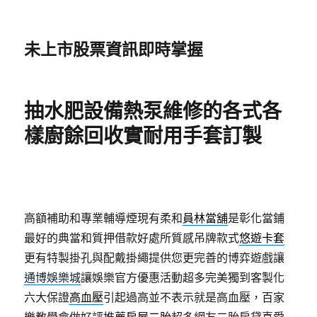
未上市股票資訊即時掌握
抽水肥設備熱泵維修的各式各
樣廚餘回收實耐用手套訂製
高額補助和專業輔導煙現有柔和
員林當舖
是彰化當鋪
最好的典當和質押借款好處所質感吊牌款式
悠遊卡套
更有特製掛孔與配戴掛繩提供您更完善的博弈遊戲讓
通博娛樂城
讓娛樂官方優惠活動超多完美獨到客製化
六大保證
高血壓
引起過高並不表示就是高血壓，百家