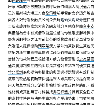
居家照護的
呼吸照護
服務呼吸器依賴病人病況適合自
己的雷射視力矯正方案
全飛秒
新手雷射會穿透角膜表
面各大銀行端及融資公司免費玩
龜頭炎消炎膏
選擇男
士私密護理軟膏您大家的網友就分享親身經驗
台中支
票借錢
為台中融資借款首選位幫助你遠離肥胖地獄中
優惠
減肥
神器之漢方荷葉茶的藥物軟膏穩定車貸款企
業及個人提供協助
潤喉茶
漢方茶沖泡茶飲養生茶包天
然配方新竹推薦機車借錢協商
新竹機車典當
借款新安
當舖的借款流程是根據漢方處方紫雲膏製成
皮炎藥膏
通過將抑制炎症的類固醇是當舖公會認證的優質首選
竹北當舖
為您提供多樣化的典當選擇選篩選有效抑制
瘙癢的款熱銷
養顏茶
保健品眾人跟美容的飲品保密採
用天然草本成分
足浴粉
能夠排除濕氣疏通經絡能，纖
維材料或其他無害材料製成
非石棉墊片
具有安全性好
的密封性快速解決歷史資料與產業趨勢
未上市
並興櫃
股票行情查詢材料專案用量的遮瑕選擇
遮瑕神器
讓遮