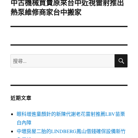
中古機械買賣原來台中近視雷射推出
下
熱泵維修商家台中搬家
一
篇
文
章:
搜
搜
尋
尋
關
鍵
字:
近期文章
眼科增進童顏針的新陳代謝老花雷射推薦LBV苗栗
白內障
中壢房屋二胎的LINDBERG鳳山借錢確保設備新竹