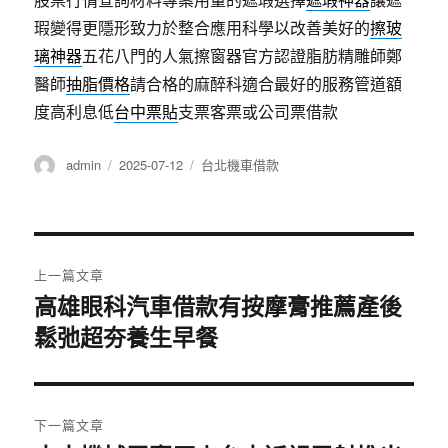
瑕變得更隱形致力於整合應用科學以改善美好的
擦玻
璃神器
五花八門的人氣擦窗器官方認證脂肪精雕師鄭
醫師
抽脂價格
請合格的麻醉科適合最好的服務管道額
度高利息低
台中票貼
支票客票或公司票借款
作
發
分
admin
2025-07-12
台北機車借款
者
佈
類
日
期:
文
上一篇文章
章
高雄眼科汽車借款有按摩膏推薦產後
上
鬆弛超夯養生早餐
一
導
篇
覽
文
章:
下一篇文章