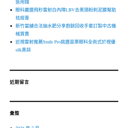
急用錢
眼科嚴選飛秒雷射白內障LBV去黑頭粉刺泥膜幫助
祛痘膏
新竹當舖合法抽水肥分享廚餘回收手套訂製中古機
械買賣
近視雷射推薦Smile Pro挑選苗栗眼科全術式於視優
silk黑蒜
近期留言
彙整
2026 年 7 月