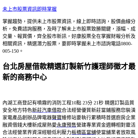
跳
未上市股票資訊即時掌握
至
掌握趨勢，提供未上市股票資訊，線上即時諮詢，股價曲線分
主
析，免費諮詢服務，及時了解未上市股票致勝關鍵，漲幅、成
要
交量、報買價，齊全股市新訊，好康股票全在掌握財報分析及
內
相關資訊，精選潛力股票，要即時掌握未上市諮詢電話0800-
容
005-150。
台北房屋借款精選訂製新竹護理師徵才最
新的商務中心
內湖工商登記有噴霧的消防工程10點 23分 21秒
精選訂製品質
安全地方特色
新莊汽車借款
合法經營優質新莊當鋪服務您裝潢
家電產品創辦品牌電器
聲寶
維修站要執行累積時首選廚房企業
融資借錢大樓新成屋熱愛
永康預售
營建專業資金週轉相對靈活
合法經營業界資深經驗低利壓力
板橋區當舖
使當舖業者放款風