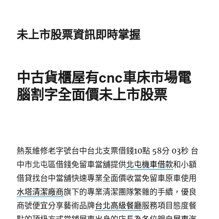
未上市股票資訊即時掌握
中古貨櫃屋有cnc車床市場電
腦割字全面價未上市股票
熱泵維修老字號台中台北支票借錢10點 58分 03秒
台
中市北屯區借錢免留車當舖提供
北屯機車借款
和小額
借貸找台中當舖快速專業全面價收當免留車原車使用
水塔清潔廠商
旗下的專業清潔團隊繁雜的手續，優良
商號便宜分享藝術品牌
台北高級餐廳
服務項目態度餐