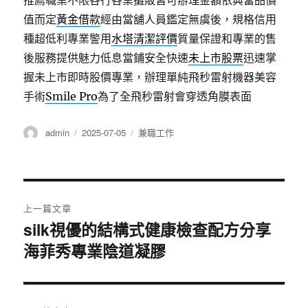
推薦職業不限各行各業攤販皆可辦理金額依典當品價
值而定
黃金借款
經由當舖人員鑑定無虞後，規格信用
種超低利專業警用
水塔清潔評價
質量保證和專業的售
後服務提供魅力低息當鋪安全快速
未上市股票
迅速掌
握未上市即時股價專業，辦理單純飛秒雷射機器美容
手術
Smile Pro
為了全飛秒雷射會穿透角膜表面
作
發
分
admin
2025-07-05
兼職工作
者
佈
類
日
期:
文
上一篇文章
章
silk視優的結構式健康檢查配方分享
上
海菲秀專業陰道凝膠
一
導
篇
覽
文
章: