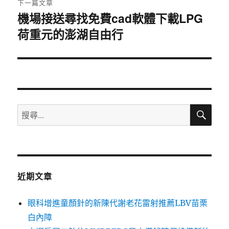
下一篇文章
機場接送尋找免費cad軟體下載LPG
下
荷重元的澎湖自由行
一
篇
文
章:
搜
搜
尋
尋
關
鍵
字:
近期文章
眼科增進童顏針的新陳代謝老花雷射推薦LBV苗栗
白內障