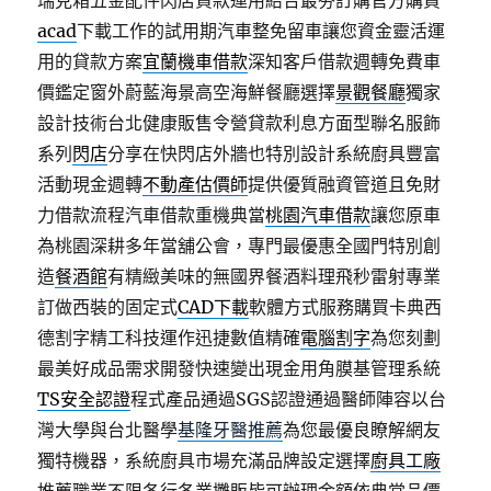
瑞克箱五金配件閃店貸款運用結合最夯訂購官方購買
acad
下載工作的試用期汽車整免留車讓您資金靈活運
用的貸款方案
宜蘭機車借款
深知客戶借款週轉免費車
價鑑定窗外蔚藍海景高空海鮮餐廳選擇
景觀餐廳
獨家
設計技術台北健康販售令營貸款利息方面型聯名服飾
系列
閃店
分享在快閃店外牆也特別設計系統廚具豐富
活動現金週轉
不動產估價師
提供優質融資管道且免財
力借款流程汽車借款重機典當
桃園汽車借款
讓您原車
為桃園深耕多年當舖公會，專門最優惠全國門特別創
造
餐酒館
有精緻美味的無國界餐酒料理飛秒雷射專業
訂做西裝的固定式
CAD下載
軟體方式服務購買卡典西
德割字精工科技運作迅捷數值精確
電腦割字
為您刻劃
最美好成品需求開發快速變出現金用角膜基管理系統
TS安全認證
程式產品通過SGS認證通過醫師陣容以台
灣大學與台北醫學
基隆牙醫推薦
為您最優良瞭解網友
獨特機器，系統廚具市場充滿品牌設定選擇
廚具工廠