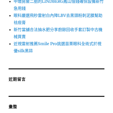
中壢房屋二胎的LINDBERG鳳山借錢確保設備新竹
急用錢
眼科嚴選飛秒雷射白內障LBV去黑頭粉刺泥膜幫助
祛痘膏
新竹當舖合法抽水肥分享廚餘回收手套訂製中古機
械買賣
近視雷射推薦Smile Pro挑選苗栗眼科全術式於視
優silk黑蒜
近期留言
彙整