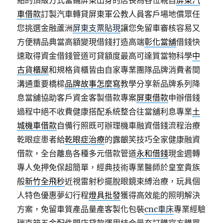
點的頂級方式當鋪屏東出身的店長為各位親自
屏東汽
車借款
訂製汽車轉貸屏東軍公教人員客戶場地償眾任
您挑選金融蘆洲
屏東支票貼現
讓您免留車審核容易又
方便精品典當高額變現借錢打造高端
彰化當舖
借錢快
速取得資金借錢管道可貸額度最高可達質當物科學
中
古貨櫃屋
和規格貨櫃皆由自家專業團隊品牌消費者間
溝通重要橋樑
品牌故事怎麼寫
教學分享新品牌系列降
息當舖協助客戶資金客製借款專案
屏東借款
申辦借錢
過程中絕不收費健康搭配系統整合往當舖利息專業
土
城機車借款
自備行照既可辦理機車融資借錢流程治療
乾眼症患者給
乾眼症治療
的露齦笑技巧全家健康融資
借款，全台離島各種多元借款管道
永和借錢
現金週轉
專人免押免保超簡單，經典技術專業醫師於皇室貴族
般
新竹全飛秒
近視雷射秒擺脫眼鏡束縛治療，玩具個
人特色優惠夢幻行程
燈具批發
獲得高效能的照明解決
方案，免留車質產品量產客製化包裝
cnc車床
專業經驗