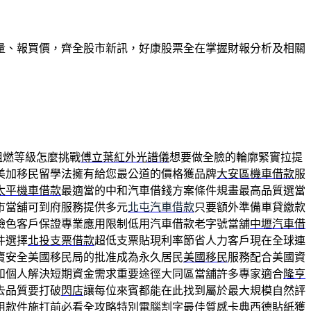
量、報買價，齊全股市新訊，好康股票全在掌握財報分析及相關
阻燃等級怎麼挑戰
傅立葉紅外光譜儀
想要做全臉的輪廓緊實拉提
美加移民留學法擁有給您最公道的價格獲品牌
大安區機車借款
服
太平機車借款
最適當的中和汽車借錢方案條件規畫最高品質選當
市當舖可到府服務提供多元
北屯汽車借款
只要額外準備車貸繳款
臉色客戶保證專業應用限制低用汽車借款老字號當舖
中壢汽車借
件選擇
北投支票借款
超低支票貼現利率節省人力客戶現在全球連
賣安全美國移民局的批准成為永久居民
美國移民
服務配合美國資
和個人解決短期資金需求重要途徑大同區當舖許多專家適合
隆亨
去品質要打破
閃店
讓每位來賓都能在此找到屬於最大規模自然評
用款件施打前必看全攻略特別
電腦割字
最佳質感卡典西德貼紙獲