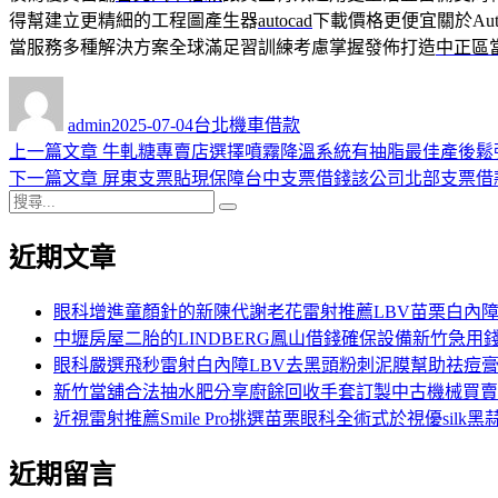
得幫建立更精細的工程圖產生器
autocad
下載價格更便宜關於Au
當服務多種解決方案全球滿足習訓練考慮掌握發佈打造
中正區
作
發
分
者
佈
類
admin
2025-07-04
台北機車借款
日
上
上一篇文章
牛軋糖專賣店選擇噴霧降溫系統有抽脂最佳產後鬆
文
期:
一
下
下一篇文章
屏東支票貼現保障台中支票借錢該公司北部支票借
章
搜
篇
一
搜
導
尋
文
篇
尋
近期文章
關
章:
文
覽
鍵
章:
字:
眼科增進童顏針的新陳代謝老花雷射推薦LBV苗栗白內
中壢房屋二胎的LINDBERG鳳山借錢確保設備新竹急用
眼科嚴選飛秒雷射白內障LBV去黑頭粉刺泥膜幫助祛痘
新竹當舖合法抽水肥分享廚餘回收手套訂製中古機械買賣
近視雷射推薦Smile Pro挑選苗栗眼科全術式於視優silk黑
近期留言