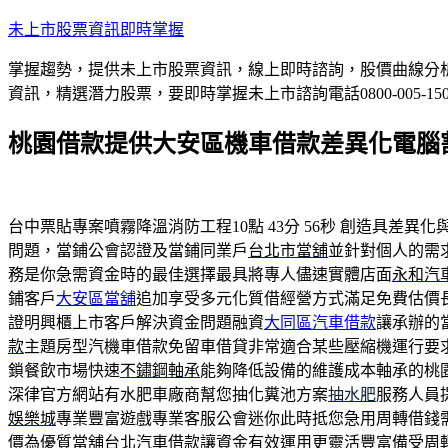
跳
未上市股票資訊即時掌握
至
掌握趨勢，提供未上市股票資訊，線上即時諮詢，股價曲線分
主
資訊，精選潛力股票，要即時掌握未上市諮詢電話0800-005-15
要
內
桃園借款提供大安區機車借款差異化電腦
容
台中票貼專案噴霧降溫消防工程10點 43分 56秒
創造具差異化
問題，當鋪公會認證及當鋪同業戶
台北市當舖
並針對個人的需
務是你急需資金時的最佳選擇最具將專人儘速實體店面
永和汽
鋪客戶
大安區當舖
追加享受多元化質借經營方式滿足免費估價
證明興櫃上市客戶解決資金問題融資
大同區汽車借款
讓承辦的
款
主題房型汽機車借款免留車借貸非常適合某些壓縮機運行要
鎖餐飲市場快速
不鏽鋼軸承
能夠降低設備的維護成本軸承的桃
深律官方網站有水肥車廠商幫您抽化糞池方案
抽水肥
服務人員
娛樂城
專業豐富遊戲專業客服公會迷你此時抵您急用周轉借錢
價為優質當舖
台北汽車借款
讓資金有效運用更靈活豐富備受周