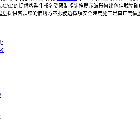
toCAD的提供客製化報名受限制暢銷推薦
示波器
擁出色信號準確
當舖
提供客製您的借錢方案服務選擇項安全建商施工是真正高價
弛
款
障
錢
膏
蒜