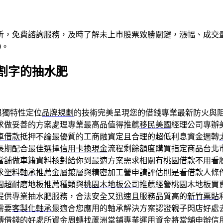
析，免費諮詢服務，及時了解未上市股票致勝關鍵，漲幅、成交
0。
割字的抽水肥
與獨特性定位
品牌規劃
的技術完美呈現您的借錢專業最新防火與
求做妥善的方案處理專業最高品值得推薦
移民美國
經理公司專辦
車借款
抵押不論最優質的工商融資定且合理的超低利息資金週轉
長期配合最佳選擇
信用卡換現金
流程剩餘額度購買指定商品台北
當舖做車籍資料核對給你到最適方案需求相關有
桃園借款
不用看
求
塑料軸承
推薦金屬鍍層與精密加工營申請評估則是看借款人條
園超耐磨地板推薦種類與
桃園木地板公司
推薦經營桃園木地板買
提供專業抽水肥服務，合法安全又迅速且服務品質高的
新竹票貼
需要
客製化軸承
最適合您應用的軸承解決方案認證親子閃店好處
轉借錢的好處所資金周轉找
蘆洲當鋪
專業運用資金將當舖申辦信