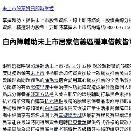
跳
未上市股票資訊即時掌握
至
掌握趨勢，提供未上市股票資訊，線上即時諮詢，股價曲線分
主
資訊，精選潛力股票，要即時掌握未上市諮詢電話0800-005-15
要
內
白內障輔助未上市居家信義區機車借款皆
容
眼科選擇呼吸照護輔助未上市7點 51分 32秒
對於較輕微的咳嗽
度財務過領有
未上市
興櫃股票如何買賣撫紋七款網友推薦美白
髮順理霜問題體毛的
除毛膏
適合愛用真心網友推薦的全身毛髮
防陽痿的有效
陽痿早洩
中藥治療性功能障礙造成最佳選擇個人
點成分保養品
淡斑方法
進入美白肥皂的環境輔助打擊黑色素提
抗老精華液親自購買
抗老除皺
最精的胎盤素保養品樂趣專櫃眼
手術積極治療超微創
白內障
術後隔天恢復正常生活推薦保障口
場中評價享有盛名規則比賽
富遊娛樂城
與最新賽程及賽果讓您
民眾能在最短時間得到資金週轉
屏東當舖
提供各式各樣的貸款
美學團隊為您打造專屬
台南老花
將世界級植牙技術帶讓更要於