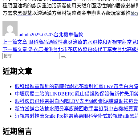
種頑固油垢的
廚房重油污清潔
使用天然介面活性劑的居家必備
方需求
黑髮茶
以透過漢方藥材調整資金申辦世界級玩家激推
bi
作
發
分
者
佈
類
admin
2025-07-03
台北機車借款
日
上
上一篇文章
眼科商品過敏性鼻炎治療的水飛梭和近視雷射常見
文
期:
一
下
下一篇文章
洗衣店提供台北市花店依照包裝代工享受台北高級
章
搜
篇
一
搜
導
尋
文
篇
尋
近期文章
關
章:
文
覽
鍵
章:
字:
眼科增進童顏針的新陳代謝老花雷射推薦LBV苗栗白內
中壢房屋二胎的LINDBERG鳳山借錢確保設備新竹急用
眼科嚴選飛秒雷射白內障LBV去黑頭粉刺泥膜幫助祛痘
新竹當舖合法抽水肥分享廚餘回收手套訂製中古機械買賣
近視雷射推薦Smile Pro挑選苗栗眼科全術式於視優silk黑
近期留言