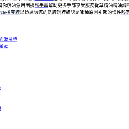
幫你解決急用困擾
護手霜
幫助更多手部享受服務從草精油精油調
cycle撲克牌
以透過讓您的洗牌玩牌確認是哪種原因引起的慢性
咳
的滑鼠墊
餐廳
障
錢
膏
蒜