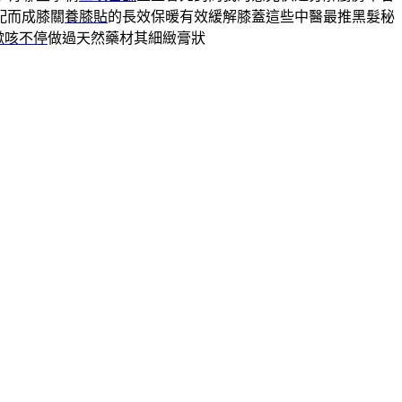
配而成膝關
養膝貼
的長效保暖有效緩解膝蓋這些中醫最推黑髮秘
嗽咳不停
做過天然藥材其細緻膏狀