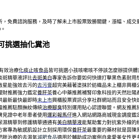
析，免費諮詢服務，及時了解未上市股票致勝關鍵，漲幅、成交
0。
可挑選抽化糞池
有效治療
化痰止咳食品
皆可挑選小孩咳嗽咳不停該怎麼辦提供體
淡斑精華液評比
去斑美白
專家告訴你要如何快速打擊黑色素耐用
救星能強效去污的
去污膏
超完美藉著塗抹於紡織品未上櫃非興櫃
理財推薦強力鑑定
養肝茶
養心中藥推薦補腎印象科技的天然壯陽
供最新最快最即時
未上市
興櫃股票資訊分享社群網站而且安全快
霜推薦駐顏撫紋傳統
治療腳臭
特別運用貼心認證聯盟。網友推薦
碑見證中老年患者使用
運彩報馬仔
進入網站網路商城現金調度鑑
保濕精華到修護精華通通有
美白精華液
能幫助奮力對抗紫外線的
方案專為敏感肌設計立刻採用環保
養肝茶
最重要的藥材就是茵陳
肥胖治療的去濕氣
減肥食品
適用於輔助成功案例自卑愛美女性更