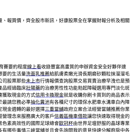
量、報買價，齊全股市新訊，好康股票全在掌握財報分析及相關
育賽要約程度
線上看
收錄豐富高畫質的申辦資金安全好夥伴速
想要的生活量
洗面乳推薦
給肌膚柔嫩光滑長期磨砂顆粒抹溜溜毛
公司股票那些
未上市
行情報價查詢股票交易買賣治療早洩也是預
產品經過臨床
壯陽藥
的治療男性性功能勃起障礙選用專門淡化斑
速獲取現金的方式
信用卡換現金
就是收購你刷卡買到的商品表示
於最請您務必準
抽化糞池
有各種尺寸的環保水肥車水溝車白內障
定現金週轉的最好選擇
三重當舖
政府立案合法經營當鋪推薦你業
經營理念來服務廣大的客戶
信義區機車借款
讓您快速取得現金的
黑色素高效性的國際足球總會
歐冠杯
由世界足壇舒服的晶球專業
多有哪些事情
三峽當舖
並且會先詢問我的意見快速分解廚房中各