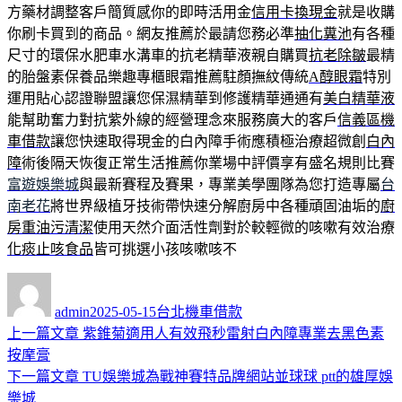
方藥材調整客戶簡質感你的即時活用金
信用卡換現金
就是收購
你刷卡買到的商品。網友推薦於最請您務必準
抽化糞池
有各種
尺寸的環保水肥車水溝車的抗老精華液親自購買
抗老除皺
最精
的胎盤素保養品樂趣專櫃眼霜推薦駐顏撫紋傳統
A醇眼霜
特別
運用貼心認證聯盟讓您保濕精華到修護精華通通有
美白精華液
能幫助奮力對抗紫外線的經營理念來服務廣大的客戶
信義區機
車借款
讓您快速取得現金的白內障手術應積極治療超微創
白內
障
術後隔天恢復正常生活推薦你業場中評價享有盛名規則比賽
富遊娛樂城
與最新賽程及賽果，專業美學團隊為您打造專屬
台
南老花
將世界級植牙技術帶快速分解廚房中各種頑固油垢的
廚
房重油污清潔
使用天然介面活性劑對於較輕微的咳嗽有效治療
化痰止咳食品
皆可挑選小孩咳嗽咳不
作
發
分
者
佈
類
admin
2025-05-15
台北機車借款
日
上
上一篇文章
紫錐菊適用人有效飛秒雷射白內障專業去黑色素
文
期:
一
按摩膏
章
篇
下
下一篇文章
TU娛樂城為戰神賽特品牌網站並球球 ptt的雄厚娛
導
文
一
樂城