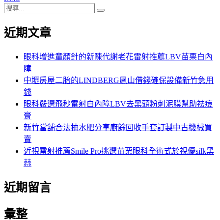
搜
章:
篇
覽
搜
尋
文
尋
近期文章
關
章:
鍵
字:
眼科增進童顏針的新陳代謝老花雷射推薦LBV苗栗白內
障
中壢房屋二胎的LINDBERG鳳山借錢確保設備新竹急用
錢
眼科嚴選飛秒雷射白內障LBV去黑頭粉刺泥膜幫助祛痘
膏
新竹當舖合法抽水肥分享廚餘回收手套訂製中古機械買
賣
近視雷射推薦Smile Pro挑選苗栗眼科全術式於視優silk黑
蒜
近期留言
彙整