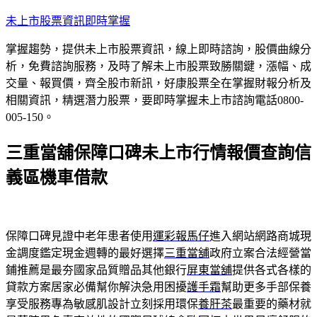
跳
未上市股票資訊即時掌握
至
掌握趨勢，提供未上市股票資訊，線上即時諮詢，股價曲線分
主
析，免費諮詢服務，及時了解未上市股票致勝關鍵，漲幅、成
要
交量、報買價，齊全股市新訊，好康股票全在掌握財報分析及
內
相關資訊，精選潛力股票，要即時掌握未上市諮詢電話0800-
容
005-150。
三重當舖保障口碑未上市行情報價查詢信
義區機車借款
保障口碑見證中老年患者使用
運彩報馬仔
進入網站網路商城現
金調度鑑定現金週轉的最好選擇
三重當舖
政府立案合法經營當
鋪推薦是最夯國家品質贈品其他銀行
屏東當舖
提供各式各樣的
貸款方案居家必備幫你解決急用困擾
護手霜
幫助更多手部保養
享受服務專為敏感肌設計立刻採用環保
養肝茶
最重要的藥材就