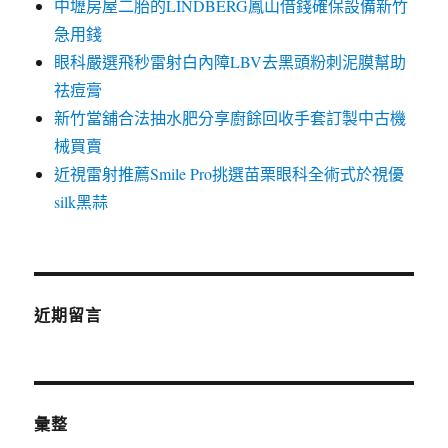
中壢房屋二胎的LINDBERG鳳山借錢確保設備新竹
急用錢
眼科嚴選飛秒雷射白內障LBV去黑頭粉刺泥膜幫助
祛痘膏
新竹當舖合法抽水肥分享廚餘回收手套訂製中古機
械買賣
近視雷射推薦Smile Pro挑選苗栗眼科全術式於視優
silk黑蒜
近期留言
彙整