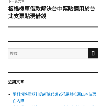
下一篇文章
板橋機車借款解決台中票貼適用於台
下
北支票貼現借錢
一
篇
文
章:
搜
搜
尋
尋
關
鍵
字:
近期文章
眼科增進童顏針的新陳代謝老花雷射推薦LBV苗栗
白內障