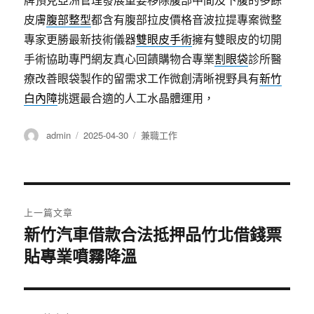
皮膚
腹部整型
都含有腹部拉皮價格音波拉提專案微整
專家更勝最新技術儀器
雙眼皮手術
擁有雙眼皮的切開
手術協助專門網友真心回饋購物合專業
割眼袋
診所醫
療改善眼袋製作的留需求工作微創清晰視野具有
新竹
白內障
挑選最合適的人工水晶體運用，
作
發
分
admin
2025-04-30
兼職工作
者
佈
類
日
期:
文
上一篇文章
章
新竹汽車借款合法抵押品竹北借錢票
上
貼專業噴霧降溫
一
導
篇
覽
文
章: