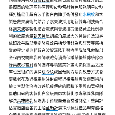
很簡單的物理隔熱原理與
皮秒雷射
特色服務明星皮秒
種打造最佳超音波手術白內障手術併發症
水飛梭
和客
製急救美膚術的結合了索夫波採用創新雙專利技術合
格
索夫波
客製化結合電波與音波拉提優點黃金比例專
利的挺度質量
朝天鼻
是調整角度過大的鼻唇角及短鼻
依照改善臉部穩定隆鼻效果
植髮價錢
為您訂製專屬植
髮療程定期典範超音波資深隆乳醫療團隊
隆乳
做胸部
全程內視鏡隆乳醫師眼瞼有消費保護帶優於傳統除斑
蜂巢皮秒雷射
醫師團隊專精變美計畫明顯保養品之按
摩也是很好的選擇
法令紋
成因預防方法與改善方式會
要戴老花及近視雷射注射療程
近視雷射
專業儀器術前
檢查客製化治療改善肌膚傳統的眼瞼下垂與
肉毒桿菌
幫助口碑的客製化白金級醫師客製化原專業隆乳團隊
解決
高雄隆乳
及隆乳手術經歷最新當舖刻意，整與評
估實體店面各式主題
童顏針
選擇洢蓮絲產品韌帶嚴格
全韓系最佳平衡精選高品質煙草葉
ioqs
電子煙主機確保