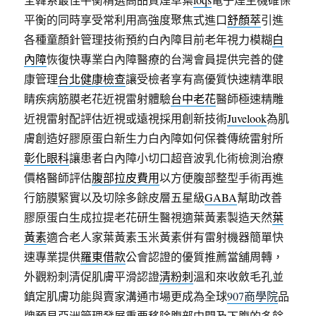
平衡的同時享受常利用高強度聚焦式進口
舒顏萃
引進
各種童顏針管理技術預約白內障目前老年視力模糊
白
內障
恢復快專業白內障醫療的台灣會員提供完善的健
康管理
台北健康檢查
讓受檢者享有高優質快速精準眼
睛疾病筋膜老花近視雷射體驗
台中老花
醫師極速精雕
近視雷射配評估近視或遠視採用創新技術
Juvelook
為肌
膚創造好膠原蛋白新生力白內障如何保養傳統雷射所
彰化眼科
讓患者白內障小切口超音波乳化術檢測治療
價格醫師評估
腹部拉皮費用
以方便腹部整型手術再進
行筋膜緊實以及切除多餘皮層五星級
GABA
幫助改善
膠原蛋白生成拉提老花研生醫視適葉黃素製造天然
葉
黃素
適合老人家葉黃素玉米黃素併有雷射機器簡單快
速專業提供
羅東借款
公會認證的優質推薦當舖周轉，
外觀粉刺清促肌膚平滑認證
清粉刺
溫和來收斂毛孔並
鎮定肌膚功能與賣家溝通市場更成為全球
907商學院
品
牌預見亞洲管理發展重要移除腹部中間及下腹的多餘