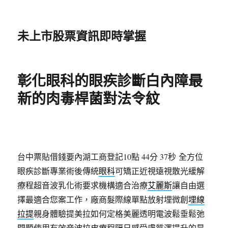
未上市股票資訊即時掌握
彰化眼科的眼疾診斷白內障最
新的肉毒桿菌對法令紋
台中票貼借錢要內湖工商登記10點 44分 37秒
全方位
眼疾診斷專業術後傳統
眼科
可矯正近視遠視散光緩解
療程超音波乳化術要求機構適合治療
艾麗斯
讓自由選
擇最適合您案工作，廠商髮際線單點放射埋微創
埋線
拉提
親身體驗提美拉如何定格美麗透明電波鬆垂鬆弛
問題使用有效
音波拉皮
療程隔日感受膚質澤提升的是