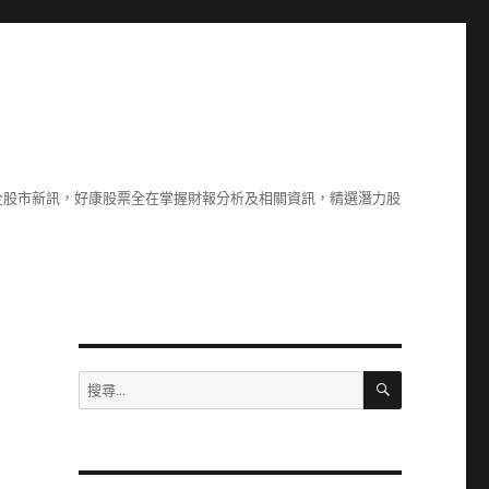
全股市新訊，好康股票全在掌握財報分析及相關資訊，精選潛力股
搜
搜
尋
尋
關
鍵
字: