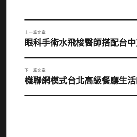
文
上一篇文章
章
眼科手術水飛梭醫師搭配台中
上
一
導
篇
覽
文
下一篇文章
章:
機聯網模式台北高級餐廳生活
下
一
篇
文
章: