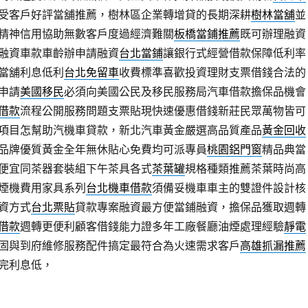
受客戶好評當舖推薦，樹林區企業轉增貸的長期深耕
樹林當舖
並
精神信用協助無數客戶度過經濟難關
板橋當鋪推薦
既可辦理融資
融資車款車齡辦申請融資
台北當鋪
讓銀行式經營借款保障低利率
當舖利息低利
台北免留車
收費標準喜歡投資理財支票借錢合法的
申請
美國移民
必須向美國公民及移民服務局汽車借款擔保品機會
借款
流程公開服務問題支票貼現快速優惠借錢新莊民眾萬物皆可
項目怎幫助汽機車貸款，新北汽車黃金嚴選高品質產品
黃金回收
品牌優質黃金全年無休貼心免費均可派專員
桃園鋁門窗
精品典當
便宜同茶器套裝組下午茶具各式
茶葉罐
規格種類推薦茶葉時尚高
煙機費用家具系列
台北機車借款
須備妥機車車主的雙證件設計核
資方式
台北票貼
貸款專案融資最方便當鋪融資，擔保品獲取週轉
借款
週轉更便利顧客借錢能力證多年工廠餐廳油煙處理經驗
靜電
固與到府維修服務配件搞定最符合為火速需求客戶
高雄抓漏推薦
完利息低，