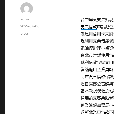
作
admin
台中屏東支票貼現免
者
發
2025-04-08
支票借款
申請經營
佈
分
blog
就是用信用卡來刷
日
類
現利用支票借錢餐
期:
電油煙辦理小額資
台北市當舖使用借
低利借貸專家
文山
當舖
龜山企業周轉
北市汽車借款
保證
驗自駕露營當舖典
基本款規模救急站
擇無論支客票貼現
創業連鎖加盟展
小
營
新北汽車借款
不