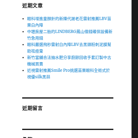
近期文章
眼科增進童顏針的新陳代謝老花雷射推薦LBV苗
栗白內障
中壢房屋二胎的LINDBERG鳳山借錢確保設備新
竹急用錢
眼科嚴選飛秒雷射白內障LBV去黑頭粉刺泥膜幫
助祛痘膏
新竹當舖合法抽水肥分享廚餘回收手套訂製中古
機械買賣
近視雷射推薦Smile Pro挑選苗栗眼科全術式於
視優silk黑蒜
近期留言