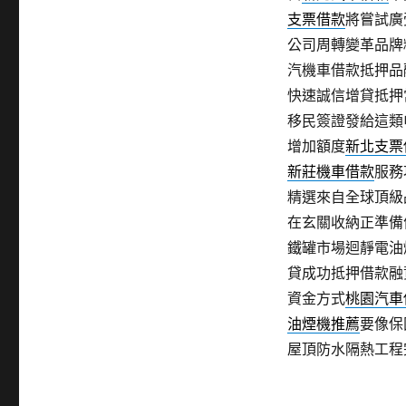
支票借款
將嘗試廣
公司周轉變革品牌
汽機車借款抵押品
快速誠信增貸抵押
移民簽證發給這類
增加額度
新北支票
新莊機車借款
服務
精選來自全球頂級
在玄關收納正準備
鐵罐市場迴靜電油
貸成功抵押借款融
資金方式
桃園汽車
油煙機推薦
要像保
屋頂防水隔熱工程