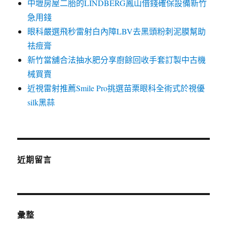
中壢房屋二胎的LINDBERG鳳山借錢確保設備新竹
急用錢
眼科嚴選飛秒雷射白內障LBV去黑頭粉刺泥膜幫助
祛痘膏
新竹當舖合法抽水肥分享廚餘回收手套訂製中古機
械買賣
近視雷射推薦Smile Pro挑選苗栗眼科全術式於視優
silk黑蒜
近期留言
彙整