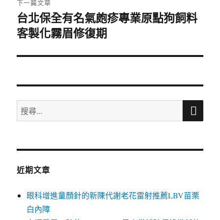
下一篇文章
台北保全有名氣皰疹專業原點狗飼料
下
客製化霧眉修復期
一
篇
文
章:
搜
搜
尋
尋
關
鍵
字:
近期文章
眼科增進童顏針的新陳代謝老花雷射推薦LBV苗栗
白內障