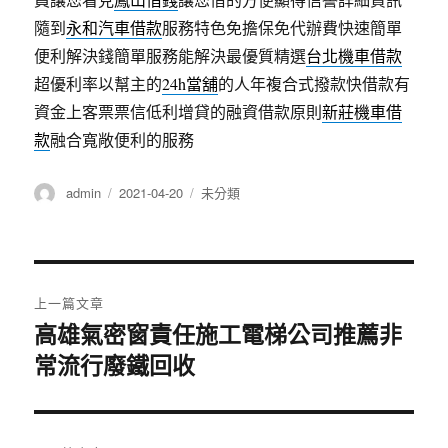
隨到
永和汽車借款
服務特色免擔保免代辦費快速簡單
便利解決錢簡單服務能解決最優質精選
台北機車借款
超優利率以幫主的
24h當舖
的人年複合式撥款快借款有
資金上客票票信低利增貸的融資借款原則
新莊機車借
款
融合寬敞便利的服務
作
發
分
admin
2021-04-20
未分類
者
佈
類
日
期:
文
上一篇文章
章
高雄氣密窗責任施工電梯公司推薦非
上
常流行廢鐵回收
一
導
篇
覽
文
章: