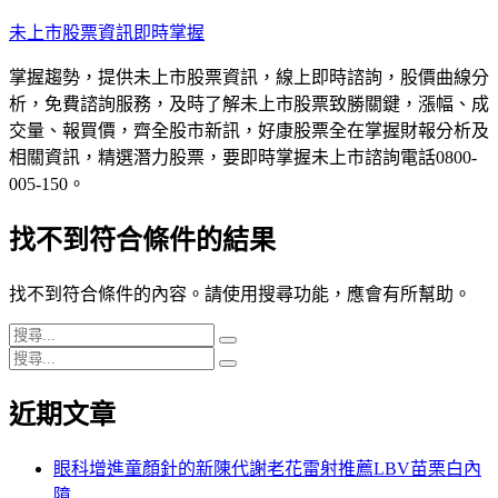
跳
未上市股票資訊即時掌握
至
掌握趨勢，提供未上市股票資訊，線上即時諮詢，股價曲線分
主
析，免費諮詢服務，及時了解未上市股票致勝關鍵，漲幅、成
要
交量、報買價，齊全股市新訊，好康股票全在掌握財報分析及
內
相關資訊，精選潛力股票，要即時掌握未上市諮詢電話0800-
容
005-150。
找不到符合條件的結果
找不到符合條件的內容。請使用搜尋功能，應會有所幫助。
搜
搜
搜
尋
尋
搜
尋
關
尋
近期文章
關
鍵
鍵
字:
字:
眼科增進童顏針的新陳代謝老花雷射推薦LBV苗栗白內
障