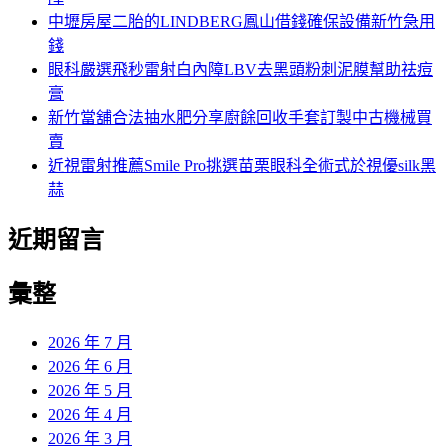
中壢房屋二胎的LINDBERG鳳山借錢確保設備新竹急用
錢
眼科嚴選飛秒雷射白內障LBV去黑頭粉刺泥膜幫助祛痘
膏
新竹當舖合法抽水肥分享廚餘回收手套訂製中古機械買
賣
近視雷射推薦Smile Pro挑選苗栗眼科全術式於視優silk黑
蒜
近期留言
彙整
2026 年 7 月
2026 年 6 月
2026 年 5 月
2026 年 4 月
2026 年 3 月