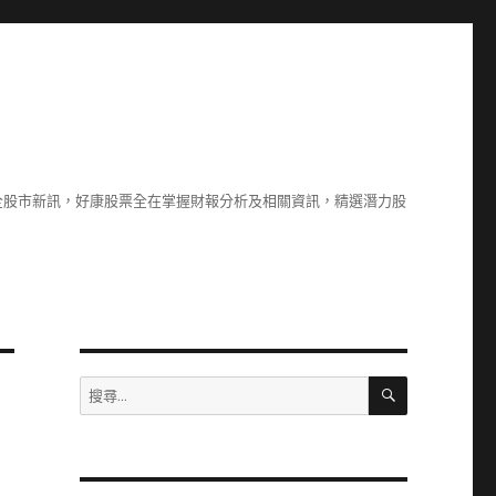
全股市新訊，好康股票全在掌握財報分析及相關資訊，精選潛力股
搜
搜
尋
尋
關
鍵
字: