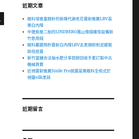
近期文章
搜
尋
眼科增進童顏針的新陳代謝老花雷射推薦LBV苗
栗白內障
中壢房屋二胎的LINDBERG鳳山借錢確保設備新
竹急用錢
眼科嚴選飛秒雷射白內障LBV去黑頭粉刺泥膜幫
助祛痘膏
新竹當舖合法抽水肥分享廚餘回收手套訂製中古
機械買賣
近視雷射推薦Smile Pro挑選苗栗眼科全術式於
視優silk黑蒜
近期留言