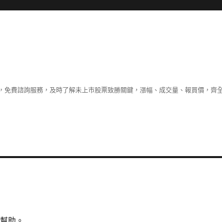
，免費諮詢服務，及時了解未上市股票致勝關鍵，漲幅、成交量、報買價，齊
所幫助。