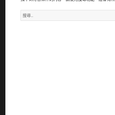
搜
尋
關
鍵
字: