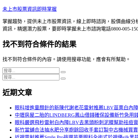
跳
未上市股票資訊即時掌握
至
掌握趨勢，提供未上市股票資訊，線上即時諮詢，股價曲線分
主
資訊，精選潛力股票，要即時掌握未上市諮詢電話0800-005-15
要
內
找不到符合條件的結果
容
找不到符合條件的內容。請使用搜尋功能，應會有所幫助。
搜
搜
搜
尋
尋
搜
尋
關
尋
近期文章
關
鍵
鍵
字:
字:
眼科增進童顏針的新陳代謝老花雷射推薦LBV苗栗白內
中壢房屋二胎的LINDBERG鳳山借錢確保設備新竹急用
眼科嚴選飛秒雷射白內障LBV去黑頭粉刺泥膜幫助祛痘
新竹當舖合法抽水肥分享廚餘回收手套訂製中古機械買賣
近視雷射推薦Smile Pro挑選苗栗眼科全術式於視優silk黑