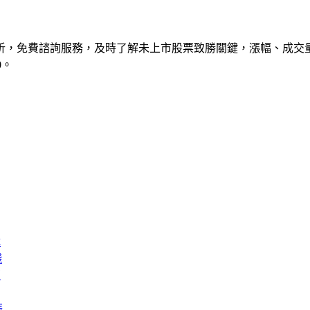
析，免費諮詢服務，及時了解未上市股票致勝關鍵，漲幅、成交
0。
障
錢
膏
蒜