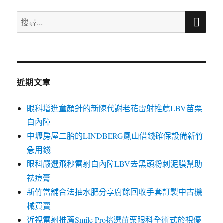
字:
搜
搜
尋
尋
關
鍵
字:
近期文章
眼科增進童顏針的新陳代謝老花雷射推薦LBV苗栗
白內障
中壢房屋二胎的LINDBERG鳳山借錢確保設備新竹
急用錢
眼科嚴選飛秒雷射白內障LBV去黑頭粉刺泥膜幫助
祛痘膏
新竹當舖合法抽水肥分享廚餘回收手套訂製中古機
械買賣
近視雷射推薦Smile Pro挑選苗栗眼科全術式於視優