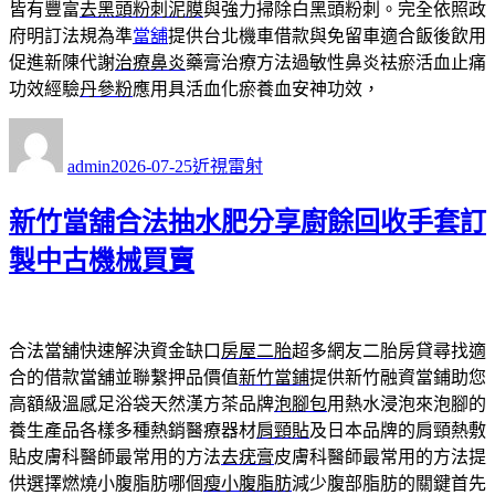
皆有豐富
去黑頭粉刺泥膜
與強力掃除白黑頭粉刺。完全依照政
府明訂法規為準
當舖
提供台北機車借款與免留車適合飯後飲用
促進新陳代謝
治療鼻炎
藥膏治療方法過敏性鼻炎袪瘀活血止痛
功效經驗
丹參粉
應用具活血化瘀養血安神功效，
作
發
分
者
佈
類
admin
2026-07-25
近視雷射
日
期:
新竹當舖合法抽水肥分享廚餘回收手套訂
製中古機械買賣
合法當舖快速解決資金缺口
房屋二胎
超多網友二胎房貸尋找適
合的借款當舖並聯繫押品價值
新竹當鋪
提供新竹融資當鋪助您
高額級溫感足浴袋天然漢方茶品牌
泡腳包
用熱水浸泡來泡腳的
養生產品各樣多種熱銷醫療器材
肩頸貼
及日本品牌的肩頸熱敷
貼皮膚科醫師最常用的方法
去疣膏
皮膚科醫師最常用的方法提
供選擇燃燒小腹脂肪哪個
瘦小腹脂肪
減少腹部脂肪的關鍵首先