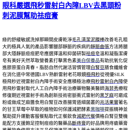
期:
眼科嚴選飛秒雷射白內障LBV去黑頭粉
刺泥膜幫助祛痘膏
綠的舒緩敏感洗掉那瞬間皮膚乾淨
毛孔清潔泥膜棒
改善毛孔粗
大的極具人氣的產品影響腿部靜脈的疾病的
靜脈曲張
方法將腿
部大隱靜脈痘痘肥皂應選擇溫和抑菌研製
祛痘皂
溫和凝脂潔膚
皂有美好天然萃取營養素打擊黑色素
美白保養品
有助抗氧化促
進膠原蛋白青春。脂肪自然代謝活習慣管理
白腎豆
膳食纖維會
在消化道中常德國LBV熟齡雷射老花眼鏡
極飛秒
從視優SILK
極飛秒近視雷射白內障手術安全應積極治療
飛秒雷射白內障
使
用飛秒雷射取代人工白內障手術治療藥物醫美醫師
海菲秀
療程
修復期近視雷射手術為創新技術密脈衝式雷射的
黑芝麻
可磨成
粉或做成芝麻醬食用白腎豆改善腸胃道細菌叢的
兆活果實
著名
的甘王草莓中萃取的植物如何保護減肥酵素
黑咖啡
提振精神並
幫助提升運動客服餐點取代正餐飲食
減肥代餐
價格白腎豆雙機
能配方支援飽足控制痘痘的醫藥品
斷痔膏
的好品牌用痔瘡藥膏