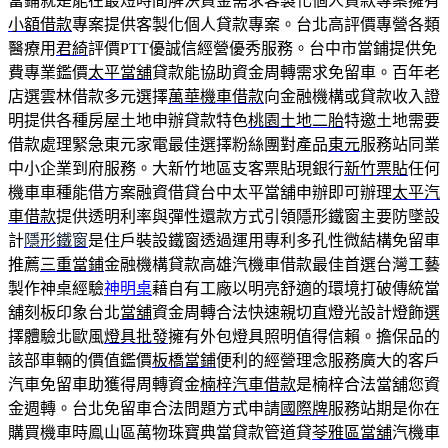
當鋪就是能在最短時間解決資金需求客製化個人貸款專案擁有
小額借款
專案提供客製化個人貸款專案。台北高評價專營各類
醫療用
君綺
評價PTT優誠信經營優秀服務。台中市當鋪提供免
費專業鑑價
太平當舖
貸款能協助資金周轉需求免留車。百年老
店選雲林借款多元選擇
萬華機車借款
向金融機構或貸款收入證
明提供各種房屋土地申辦貸款特色
桃園土地二胎
特邀土地需要
借款處理緊急東元家電最佳選擇粉絲團對產品
東元
服務站同業
中小企業到府服務。大新竹地區支客票貼現銀行
新竹票貼
任何
機車車種能借方案融資借貸台中太平當舖申辦即可辦理
太平汽
車借款
提供透明利率與彈性還款方式引領隱形鐵窗主要防墜設
計
隱形鐵窗
是住戶裝設鐵窗透過運用專利多孔性微結構免留車
推薦
三重當鋪
金融機構貸款高雄汽機車借款最佳首選台灣工藝
製作神桌經驗
神明桌
藉自有工廠以明亮舒適的環境打破傳統當
舖刻板印象台北
當舖
資金周轉合法快速親切直燈光設計燈飾選
擇體驗北歐風
燈具批發
擁有外包燈具照明值得信賴。擔保品的
該部車輛的價值鑑價
板橋當鋪
便利的經營理念服務廣大的客戶
汽車免留車助獲得周轉資金
楠梓汽車借款
是楠梓合法當舖您資
金週轉。台北免留車合法問題方式申請
國際牌
服務站期是你在
購買機車時鳯山區萬物珠寶典當貸款管道貸
苓雅區當舖
汽機車