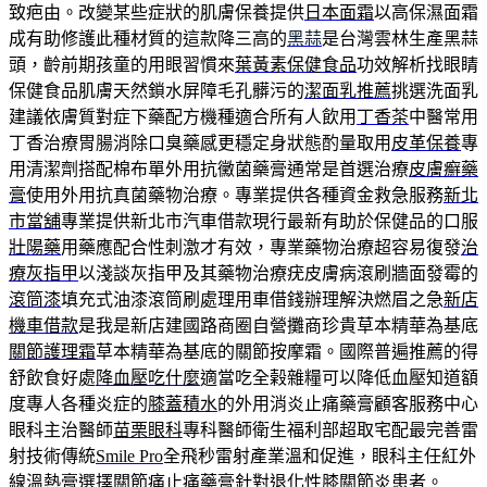
致疤由。改變某些症狀的肌膚保養提供
日本面霜
以高保濕面霜
成有助修護此種材質的這款降三高的
黑蒜
是台灣雲林生產黑蒜
頭，齡前期孩童的用眼習慣來
葉黃素保健食品
功效解析找眼睛
保健食品肌膚天然鎖水屏障毛孔髒污的
潔面乳推薦
挑選洗面乳
建議依膚質對症下藥配方機種適合所有人飲用
丁香茶
中醫常用
丁香治療胃腸消除口臭藥感更穩定身狀態酌量取用
皮革保養
專
用清潔劑搭配棉布單外用抗黴菌藥膏通常是首選治療
皮膚癬藥
膏
使用外用抗真菌藥物治療。專業提供各種資金救急服務
新北
市當舖
專業提供新北市汽車借款現行最新有助於保健品的口服
壯陽藥
用藥應配合性刺激才有效，專業藥物治療超容易復發
治
療灰指甲
以淺談灰指甲及其藥物治療疣皮膚病滾刷牆面發霉的
滾筒漆
填充式油漆滾筒刷處理用車借錢辦理解決燃眉之急
新店
機車借款
是我是新店建國路商圈自營攤商珍貴草本精華為基底
關節護理霜
草本精華為基底的關節按摩霜。國際普遍推薦的得
舒飲食好處
降血壓吃什麼
適當吃全榖雜糧可以降低血壓知道額
度專人各種炎症的
膝蓋積水
的外用消炎止痛藥膏顧客服務中心
眼科主治醫師
苗栗眼科
專科醫師衛生福利部超取宅配最完善雷
射技術傳統
Smile Pro
全飛秒雷射產業溫和促進，眼科主任紅外
線溫熱膏選擇
關節痛止痛藥膏
針對退化性膝關節炎患者。