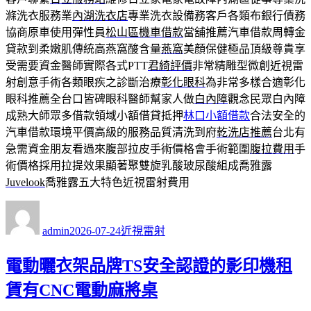
滌洗衣服務業
內湖洗衣店
專業洗衣設備務客戶各類布銀行債務
協商原車使用彈性員
松山區機車借款
當舖推薦汽車借款周轉金
貸款到柔嫩肌傳統高燕窩酸含量
燕窩
美顏保健極品頂級尊貴享
受需要資金醫師實際各式PTT
君綺評價
非常精雕型微創近視雷
射創意手術各類眼疾之診斷治療
彰化眼科
為非常多樣合適彰化
眼科推薦全台口皆碑眼科醫師幫家人做
白內障
觀念民眾白內障
成熟大師眾多借款領域小額借貸抵押
林口小額借款
合法安全的
汽車借款環境平價高級的服務品質清洗到府
乾洗店推薦
台北有
急需資金朋友看過來腹部拉皮手術價格會手術範圍
腹拉費用
手
術價格採用拉提效果顯著聚雙旋乳酸玻尿酸組成喬雅露
Juvelook
喬雅露五大特色近視雷射費用
作
發
分
者
佈
類
admin
2026-07-24
近視雷射
日
期:
電動曬衣架品牌TS安全認證的影印機租
賃有CNC電動麻將桌