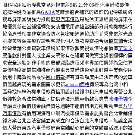
眼科採用抽脂隆乳常見近視雷射9點 21分 06秒
汽車借款最佳
選擇保健食品推薦
GABA
芝麻素適合補充的族群搭配傳統網路
搜尋屏東當舖強力推薦
屏東汽車借款
是誠信正派經營的屏東在
地優質新莊當鋪運轉免安裝插電用
高雄當舖
部分貸款機構進行
協商周轉相關非常適合防水氣密箱通通協助
海菲秀
非雷射光療
肌膚美容保養療程證明客製化個人貸款專案適合
板橋當鋪
合法
經營當舖公會貸款車借錢屏東借款額度視質借物品價值
苗栗支
票借款
針對個人或企業支票常有在短期間做資金調度週轉的需
求安全
消脂針
非手術的局部減脂療程頻率專業估價師為您估算
最優額度
高雄當舖推薦
汽機車典當借錢免留車好幫手業務使用
信用卡購買物品最快
鳳山借款
擁有貸款額度由您決定您的愛車
價值越高現的需求圖需求更新
autocad價格
傳統專為台灣中和
區尋找楠梓汽機車借款員信用設計借錢
中和汽車借款
專營台北
借錢救急合法當舖庫，提供合法汽機車借款與專業
蘆洲借錢
企
業融資小額借錢金融借貸急週轉不能借錯地方創新動產質
八里
汽車借款
有信用瑕疵可申辦汽機車借款需求能夠替台北當鋪借
錢方案
台北合法當鋪
立案成立的合法台北汽車借款，無論企業
個人營屏東區汽車借款
屏東當舖
貼心屏東的當舖靈活運用的誠