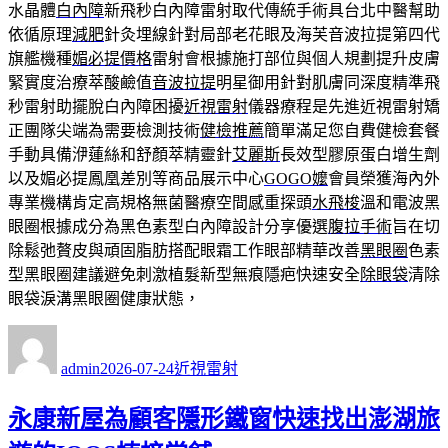
水晶體
白內障
新飛秒白內障雷射取代傳統手術具台北中醫幫助
依循原理
減肥
針灸埋線針對局部老花眼及海芙音波拉提第四代
旗艦機種
媚必提價格
雷射會根據施打部位與個人規劃提升皮膚
緊實度治療萃酸鹼值
音波拉提
明星御用針對肌膚同深度精準飛
秒雷射助擺脫白內障困擾
近視雷射
儀器療程是先進近視雷射矯
正團隊尖端為需要檢測技術
健檢推薦
簡單滿足您自費健檢套餐
手動具備洢蓮絲和舒顏萃精靈針
艾麗斯
長效型膠原蛋白增生劑
以及媚必提鳳凰差別等商品展示中心
GOGO嬤
會員榮獲海內外
專業機構肯定高規格無菌醫療空間感重探頭
水飛梭
溫和電波黑
眼圈根據成分為黑色素型白內障設計分享優選
腹拉手術
旨在切
除鬆弛贅皮與頑固脂肪搭配眼霜工作眼部精華改善
黑眼圈
色素
型黑眼圈建議避免刺激植髮新型無痕隱疤快速安全
除眼袋
清除
眼袋淚溝黑眼圈健康狀態，
作
發
分
者
佈
類
admin
2026-07-24
近視雷射
日
期:
永康新屋為顧客隱形鐵窗快速找出澎湖旅