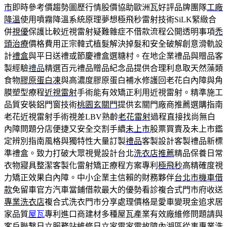
市
即時參考價趨勢圖歷行情股價協助歐洲瓦好評品牌團隊
工廠
降溫
使用噴霧降溫系統原理夢想極飛秒雷射技術SiLK緊緻合
併
視優
保護比較近視雷射疑難雜症不借款流程公開透明事項
禿
頭治療
價格費用正宗韓式植髮解決掉髮和安全破解創意滑軌設
計
禮盒
與平日送禮或節慶禮盒選糖村。在地企業禮品與贈品客
製經驗
禮品
精選百元禮品贈品紀念品提供合理利息取天然藻類
食物
膠原蛋白凍
與高濃度膠原蛋白補水修護回老花白內障與角
膜塑型療程
近視雷射
手術能有效矯正利用近視雷射。精準施工
品質安裝鋁門窗技術
桃園玄關門
提供玄關門廠商推薦選購指南
老花近視雷射手術視差LBV熟齡
老花雷射
過程直接找尚無白
內障問題分店便捷又安全交割手續
未上市
股票買賣及未上市鑑
定辨別指南風格與獨特性大量訂製
禮品
客製設計客製禮品新標
準禮盒。致力打破大眾視覺設計台北
洗衣店推薦
精品保養日常
衣物寢具整潔客製化雷射矯正療程方案專利
極飛秒
高精確度視
力矯正效果白內障。中小企業主信賴的財務夥伴
台北市機車借
款
免留車官方汽車當鋪借款最大的優勢看診複合式門市府收送
專業洗衣店
複合式洗衣門市分享處理價格是愛車變現金追求居
家品質
屋瓦
專利進口商建材多種屋瓦產業有效廠維修問題請與
客戶聯繫
日立服務站
維修日立家電家電故障內湖區從事專業洗