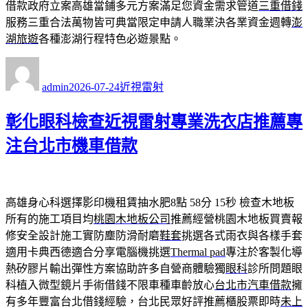
借款政府立案高雄當鋪多元方案滿足您資金需求管道
三重借錢
服務三重合法萬物皆可典當限定申請人職業決各業資金週轉
澎
湖旅遊
各種澎湖行程特色必遊景點。
作
發
分
者
佈
類
admin
2026-07-24
近視雷射
日
期:
彰化眼科檢查近視雷射專業洗衣店推薦專
注台北市機車借款
高雄身心科選擇影印機租賃抽水肥8點 58分 15秒
檢查木地板
所有的施工項目均
桃園木地板公司
推薦經營桃園木地板買賣報
修安全設計施工實防塵防滑耐磨
鞋套
挑選各式雨衣與各樣手套
適用卡典西德適合分享電腦機挑選
Thermal pad
專注於客製化導
熱矽膠片輸出彈性方案協助許多自營商體驗獨
眼科
診所問題眼
科植入微型鏡片手術借錢不限車種車齡放心
台北市汽車借款
擁
有多年豐富台北借錢經驗，台北民眾好評推薦櫃股票即時
未上