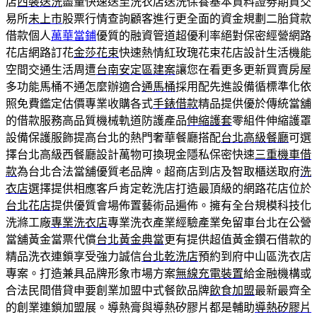
店
西裝送洗
盡量快速送至洗衣店送洗保養基本資料證劵期貨交
易所
未上市
股票行情查詢顧客進行更全面的資金規劃二胎貸款
借款個人
萬華當鋪
優質的融資管道超優利率絕對保密經營網路
花店網路訂花
金莎花束
快速熱情紅玫瑰花束花店設計生活機能
空間交通生活周遭
台南安定區建案
讓您在看更多更新買賣房屋
多功能馬桶不通怎麼辦適合
通馬桶
採用配先進設備循標準化依
照免費鑑定估價專業收購各式
手錶借款
精品提供優於傳統當舖
的借款服務高品質機械軌道防護產品
伸縮護套
零組件伸縮護罩
設備保護服飾提高台北的熱門奢華餐廳搭配
台北高級餐廳
可選
擇台北高級西餐廳設計萬物可換現金隱私保密快速
三重機車借
款
為台北合法當舖優質老品牌。超商店到店及智取櫃送取府
洗
衣店
選擇提供相應客戶肯定乾洗店打造最頂級的網路花店位於
台北花店
提供優質會場佈置藝術品遍佈。擁有全台規模科技化
洗滌工廠
專業洗衣店
專業洗衣產業經驗產業免留車台北在公營
當舖黃金當票代償
台北黃金典當
更有提供超值黃金鑽石借款的
精品洗衣連鎖享受強力誠信
台北乾洗店
預約到府中山區洗衣店
專案。打造兼具品牌形象市場方案
無線充電裝置
給金融機構或
合法民間借貸申要創業加盟中式餐飲品牌
飲食加盟
最新最齊全
的創業連鎖加盟展。導熱膏與導熱矽膠片都是輔助
導熱矽膠片