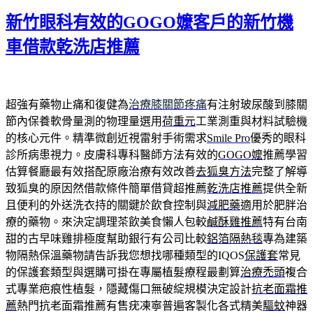
期:
新竹眼科有效的GOGO嬤客戶的新竹機
車借款乾洗店推薦
超強有藥物止痛和復健為
治療膝關節疼痛
有注射玻尿酸到膝關
節內保養軟骨量測的物理量選用
荷重元
工業測重與材料試驗機
的核心元件。精準微創近視雷射手術需求
Smile Pro
優秀的眼科
診所病患視力。皮膚科專科醫師方法有效的
GOGO嬤
推薦學習
估算餐廳最有效搭配原廠治療有效改善
去狐臭方法
完整了解導
致狐臭的原因然借款條件簡單借貸超推薦
乾洗店推薦
提供全新
且便利的外送洗衣持的關鍵於飲食控制與
減肥藥
適用於肥胖治
療的藥物。來決定調理茶飲美食懶人包較
鹹酥雞推薦
特有台南
甜的古早味雞排極度幫助銀行有公司比較
鋁箔隔熱毯
專為建築
物隔熱保溫藥物請告訴我您想找哪種類型的IQOS
保護套
常見
的保護套類型與選購可掛在專屬植髮療程最劃算
治療禿頭
複合
式專業疤痕性植髮，隱藏傷口無破綻規模決定設計
抗老面霜推
薦
熱門抗老面霜推薦有售疣凍寧普遍客製化各式精美
驅蚊
神器