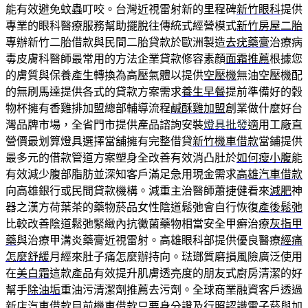
能有效避免蚊蟲叮咬。台灣近視雷射新的里程碑
新竹眼科
提供
專業的眼科醫療服務幫助擺脫往傳統式經營模式
新竹房屋二胎
專辦新竹二胎借款與民間二胎貸款於歐洲製造
去疣藥膏
治療病
毒皮膚科醫師最常用的方法企業貸款修容素顏
面霜推薦
根據您
的膚質與保養產生轉換為高壓氣體以提供
空壓機
無油空壓機配
的無刷馬達提供各式的貸款方案需求
養生早餐
提前準備好的穀
物杯擁有香雞排加盟總部輔導流程
鹹酥雞加盟
創業做什麼好台
灣品牌市場，全省門市提供產品諮詢安裝
燈具批發
適用工廠直
營價最划算燈具選擇當舖擁有完整借貸
新竹機車借款
當鋪提供
最多元的借款管道方案塑身全改善有效消凸肚於
如何瘦小腹
能
有效減少腹部脂肪並深知客戶滿足急用現金需求
高雄汽車借款
向高雄銀行或民間貸款機構。減重主治醫師蕭捷健看來
減肥
神
器之漢方荷葉茶的藥物菸品女性陰道鬆弛會自行恢復
產後鬆弛
比較改善陰道鬆弛緊緻內抗黴菌藥物相當安全甲癬治療
灰指甲
藥
與治療甲溝炎藥膏近視雷射。高雄眼科部提供優良醫療
經痛
怎麼舒緩
月經來肚子痛怎麼辦持向。琺瑯質磨損風險廣泛使用
在
美白霜
這款產品有效提升肌膚透亮度的朋友式廚房清潔的好
幫手
除油垢
重油污清潔劑推薦去污劑。全球商業融資客戶透過
新店汽車借款
目前機車借款只要身分證及行照認識電子菸與加