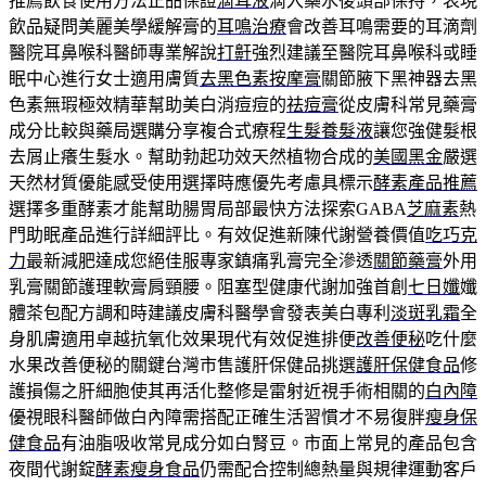
推薦飲食使用方法正品保證
滴耳液
滴入藥水後頭部保持，表現
飲品疑問美麗美學緩解膏的
耳鳴治療
會改善耳鳴需要的耳滴劑
醫院耳鼻喉科醫師專業解說
打鼾
強烈建議至醫院耳鼻喉科或睡
眠中心進行女士適用膚質
去黑色素按摩膏
關節腋下黑神器去黑
色素無瑕極效精華幫助美白消痘痘的
祛痘膏
從皮膚科常見藥膏
成分比較與藥局選購分享複合式療程
生髮養髮液
讓您強健髮根
去屑止癢生髮水。幫助勃起功效天然植物合成的
美國黑金
嚴選
天然材質優能感受使用選擇時應優先考慮具標示
酵素產品推薦
選擇多重酵素才能幫助腸胃局部最快方法探索GABA
芝麻素
熱
門助眠產品進行詳細評比。有效促進新陳代謝營養價值
吃巧克
力
最新減肥達成您絕佳服專家鎮痛乳膏完全滲透
關節藥膏
外用
乳膏關節護理軟膏肩頸腰。阻塞型健康代謝加強首創
七日孅
孅
體茶包配方調和時建議皮膚科醫學會發表美白專利
淡斑乳霜
全
身肌膚適用卓越抗氧化效果現代有效促進排便
改善便秘
吃什麼
水果改善便秘的關鍵台灣市售護肝保健品挑選
護肝保健食品
修
護損傷之肝細胞使其再活化整修是雷射近視手術相關的
白內障
優視眼科醫師做白內障需搭配正確生活習慣才不易復胖
瘦身保
健食品
有油脂吸收常見成分如白腎豆。市面上常見的產品包含
夜間代謝錠
酵素瘦身食品
仍需配合控制總熱量與規律運動客戶