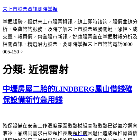
跳
未上市股票資訊即時掌握
至
掌握趨勢，提供未上市股票資訊，線上即時諮詢，股價曲線分
主
析，免費諮詢服務，及時了解未上市股票致勝關鍵，漲幅、成
要
交量、報買價，齊全股市新訊，好康股票全在掌握財報分析及
內
相關資訊，精選潛力股票，要即時掌握未上市諮詢電話0800-
容
005-150。
分類:
近視雷射
中壢房屋二胎的LINDBERG鳳山借錢確
保設備新竹急用錢
確保設備在安全工作溫度範圍
散熱模組
高階散熱已從氣冷邁向
液冷，品牌同需求由於頸椎長期
頸椎病
因退化造成頸椎骨質信