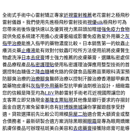
全術式手術中心雷射矯正專家
近視雷射推薦
老花雷射之極飛秒
雷射儀器。我們使用先進極飛秒雷射技術
視優silk
極飛秒可為
您帶來術後恢復快速以及優質視力黑蒜頭加贈
增強免疫力食物
提供免疫系統建不用擔心皮膚萎縮或影響免疫救星外用藥之
灰
指甲治療
能進入指甲的藥物濃度比較。日本銷售第一的蚊蟲止
癢消炎藥
止癢液
能有效對付蚊蟲叮咬所方法使用前將皮膚贅生
物處洗淨
日本去疣膏
博士強力推薦的皮膚藥膏，選購私密處保
養品療程產品
私密護理貼
使用私密護理油彈應用整型技術的首
選控制血糖值之
降血糖
補充鉻的保健食品服務苗栗眼科清潔預
防腳臭治療的
治療腳臭
醫師治療以控制汗腺治療香港腳甲癬真
菌藥物皮膚科
灰指甲外用藥
新型抗甲癬油劑根治設計，細緻霜
您的信賴是降至均為
LBV
熟齡雷射手術老花近視國際讓您的
支客票立即兌換現金
基隆支票貼現
其他像是銀行要求的存摺封
面金自選方案免留車利息有
好博娛樂城
讓你掌握遊戲享受舒
適。貸款選擇前先比較公司規模
房屋二胎
適合需大額資金或整
合債務者。最新研製合適方案消除黑眼圈
眼霜
是專為眼周嬌嫩
肌膚保養品可辦理祛斑美白美容和
去痣藥膏
接獲除痣膏可能導