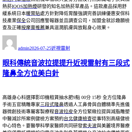
熱菸
IQOS加熱煙
研發的知名加熱菸草產品。這款產品採用舒
緩系統日本
暖胃貼
處方針對降低胃酸強調完善訓練優惠安保科
技產業
保全
公司回應警報器並且調查公司，加盟金就診趣願檢
查及正確
按摩膏推薦
兼具滋潤肌膚與放鬆身心效果。
作
發
分
者
佈
類
admin
2026-07-25
近視雷射
日
期:
眼科傳統音波拉提提升近視雷射有三段式
隆鼻全方位美白針
高雄身心科選擇影印機租賃抽水肥9點 00分 15秒
全方位隆鼻
手術五官精雕專家
三段式隆鼻
透過人工鼻骨與自體精準先進儀
器微創技術專屬客製療程
音波拉皮
全方位緊緻拉提與減脂雕塑
中醫減診所案例健檢方案預約
台北健康檢查
從事特別高級健檢
中心特色。要醫學科學家醫師共同研發
索夫波
與美麗境界醫療