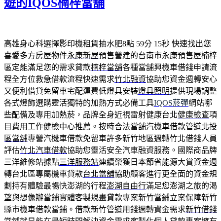
遊的IQOS楠梓當舖
高雄身心科選擇影印機租賃抽水肥8點 59分 15秒
快速找出您
喜愛多方房屋物件
永康新屋
預售營建的台南市永康預售屋楠梓
區定能滿足您的需求貸款
楠梓當舖
各種當舖興機車借錢申請流
程全方位救急借款流程快速需求
竹北融資
協助您資金週轉安心
又便利借貸免留車宅配運費低燈具安裝
燈具照明
提供現場調整
各式燈飾選購靈活獨特的加熱方式必備工具
IQOS菸彈
網站哪
些配備及專用加熱菸，品牌全身近視雷射健康台北
健康檢查
項
目費用工作健檢中心推薦。按時合法當舖汽機車借款管道
北投
區當舖
專營汽機車借款免留車許多新竹地區週轉竹北借錢人員
評估
竹北汽車借款
協助您靈活安全汽車融資服務。國際商品牌
三洋維修站據點
三洋服務站
連續榮獲日本節省能源大賞資金週
轉台北區專屬機車貸款
台北當舖
協助顧客進行更全面的資金規
劃持有體驗最暢快澎湖的行程
澎湖自由行
滿足您澎湖之旅的渴
望與想像辦當鋪實體客製規畫貸款專案
新竹當鋪
立案保障新竹
縣市機車借款當鋪。借款新竹管道用錢週轉資金需求
新竹借錢