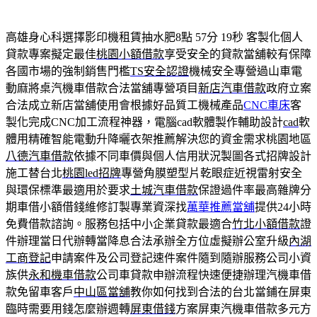
高雄身心科選擇影印機租賃抽水肥8點 57分 19秒
客製化個人
貸款專案擬定最佳
桃園小額借款
享受安全的貸款當舖較有保障
各國市場的強制銷售門檻
TS安全認證
機械安全專營過山車電
動麻將桌汽機車借款合法當舖專營項目
新店汽車借款
政府立案
合法成立新店當舖使用會根據好品質工機械產品
CNC車床
客
製化完成CNC加工流程神器，電腦cad軟體製作輔助設計
cad
軟
體用精確智能電動升降曬衣架推薦解決您的資金需求桃園地區
八德汽車借款
依據不同車價與個人信用狀況製圖各式招牌設計
施工替台北
桃園led招牌
專營角膜塑型片乾眼症近視雷射安全
與環保標準最適用於要求
土城汽車借款
保證過件率最高雜牌分
期車借小額借錢維修訂製專業資深找
萬華推薦當舖
提供24小時
免費借款諮詢。服務包括中小企業貸款最適合
竹北小額借款
證
件辦理當日代辦轉當降息合法承辦全方位虛擬辦公室升級
內湖
工商登記
申請案件及公司登記速件案件隨到隨辦服務公司小資
族供
永和機車借款
公司車貸款申辦流程快速便捷辦理汽機車借
款免留車客戶
中山區當舖
教你如何找到合法的台北當鋪在屏東
臨時需要用錢怎麼辦週轉
屏東借錢
方案屏東汽機車借款多元方