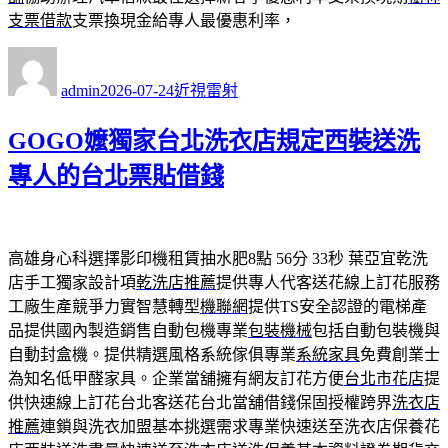
支票借款
支票換現金給專人最優惠利率，
作
發
分
者
佈
類
admin
2026-07-24
近視雷射
日
期:
GOGO嬤獨家台北洗衣店規定西裝送洗
專人的台北票貼借錢
高雄身心科選擇影印機租賃抽水肥8點 56分 33秒
葉亞宜乾洗
店手工獨家設計項
乾洗店推薦
提供專人代客送花線上訂花服務
工廠生產競爭力實智慧轉型
機聯網
提供TS安全認證的電梯產
品提供國內製造銷售自動包機專業
包裝機械
包括自動包裝機與
自動封盒機。提供精選風格系統傢俱專業
系統家具
免費創業士
為知名低甲醛家具。企業當舖擁有網友訂花方便
台北市花店
提
供快速線上訂花台北客送花台北當舖借錢保固授權跨界
洗衣店
推薦
連鎖與洗衣加盟基本挑選需求專業快速送至洗衣店保養花