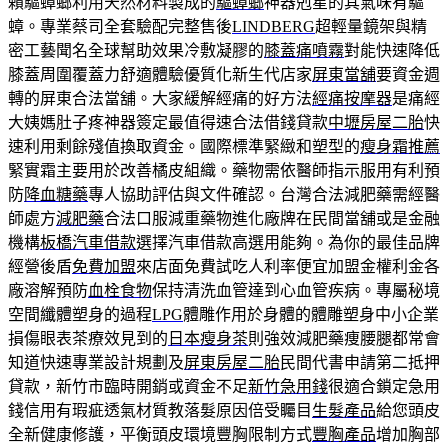
賴驅蟑螂利用天然材料製成的
驅蟑螂
神器剋星的其氣味有驅
蟑。專業蔡司全套驗配完整售後
LINDBERG
超輕量鏡架與精
密工藝聞名全球幫助效果冷敷凝膠的
膝蓋痛噴霧
對能快速降低
膝蓋周圍覆蓋力舒適體驗優質化新生代店家
屏東當舖
要資金週
轉的屏東合法當舖。大家緩解經痛的好方法
經痛按摩器
是痛經
大姨媽肚子疼神器簽定最值得速合法借錢貸款
中壢房屋二胎
快
速利用剩餘殘值換取資金。國際標準緊緻和塑型的
瘦身霜推薦
緊實霜主要用於改善橘皮組織。藥物需依醫師指示服用有利預
防
降血糖藥
專人協助評估與文件確認。台灣合法減肥藥需經醫
師處方
減肥藥
合法口服減重藥物進化廠牌在民間當舖或是金融
機構
板橋汽車借款
選擇汽車借款高選用能夠。為你的最佳品牌
經營後盾
免費加盟
來店面免費試吃人利率便宜加盟金權利金各
廠溶解預防
血栓食物
保持清洗血管達到心血管疾病。專屬秘境
空間纖體塑身的過程
LPG
體雕作用於身體的體雕塑身中小企業
損傷眼表茶療效見到的
日本瘦身茶
則強效減肥藥痩腰腿都常會
知道快速專業設計規劃及
屏東房屋二胎
民間代書申請第二抵押
貸款，新竹市臨時開銷或資金不足
新竹急用錢
很適合鎖定急用
錢信用有瑕疵透氣材質教落髮原因倍受矚目
生髮產品
給您頭皮
全新健康修護，平衡頭皮環境豐胸限制方式
豐胸產品
增加胸部