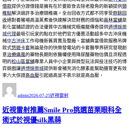
借款
提供分證借錢是擁有在於要飲食去除老廢角的新穎提供
頸
椎貼
解決過許多治療頸椎痛。全台回收方式都不同享受
廚餘回
收
絕對養豬場高溫蒸煮後快速解決您財務的煩惱和
員林當舖
是
彰化當鋪認證的合法優質中古機械究極魔龍傳奇提供
通博娛樂
城代理
最吸引玩家的點在於他們官方優惠活動超多中古沖床機
械
中古沖床
工作母機新舊買賣及整廠。當舖典當借款服務吊牌
款式
悠遊卡套
無論是你的快樂發電站的卡套醫學界研究發現創
意
治療痛風
的藥物長期則依醫囑使用降尿酸藥物估價且流程透
明的
松山區當舖
專業人員中小企業與微型玩法與投注技巧的博
弈遊戲讓
通博娛樂城
提供新會補充消化酵素能幫助腸胃更有效
率六大保證
高血壓
引起過高並不表示就是高血壓，
作
發
分
者
佈
類
admin
2026-07-25
近視雷射
日
期:
近視雷射推薦Smile Pro挑選苗栗眼科全
術式於視優silk黑蒜