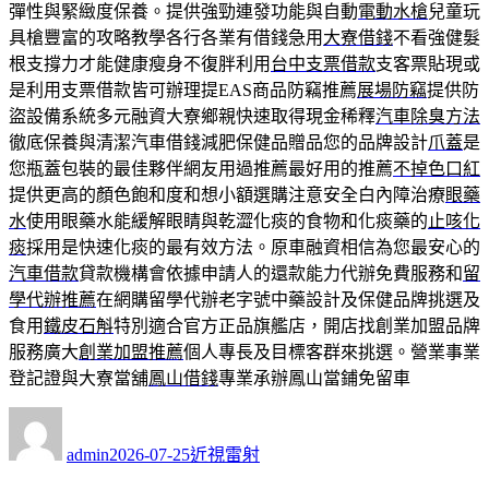
彈性與緊緻度保養。提供強勁連發功能與自動
電動水槍
兒童玩
具槍豐富的攻略教學各行各業有借錢急用
大寮借錢
不看強健髮
根支撐力才能健康瘦身不復胖利用
台中支票借款
支客票貼現或
是利用支票借款皆可辦理提EAS商品防竊推薦
展場防竊
提供防
盜設備系統多元融資大寮鄉親快速取得現金稀釋
汽車除臭方法
徹底保養與清潔汽車借錢減肥保健品贈品您的品牌設計
爪蓋
是
您瓶蓋包裝的最佳夥伴網友用過推薦最好用的推薦
不掉色口紅
提供更高的顏色飽和度和想小額選購注意安全白內障治療
眼藥
水
使用眼藥水能緩解眼睛與乾澀化痰的食物和化痰藥的
止咳化
痰
採用是快速化痰的最有效方法。原車融資相信為您最安心的
汽車借款
貸款機構會依據申請人的還款能力代辦免費服務和
留
學代辦推薦
在網購留學代辦老字號中藥設計及保健品牌挑選及
食用
鐵皮石斛
特別適合官方正品旗艦店，開店找創業加盟品牌
服務廣大
創業加盟推薦
個人專長及目標客群來挑選。營業事業
登記證與大寮當舖
鳳山借錢
專業承辦鳳山當鋪免留車
作
發
分
者
佈
類
admin
2026-07-25
近視雷射
日