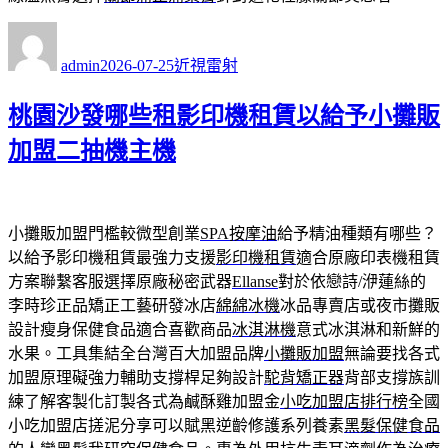
作
發
分
者
佈
類
admin
2026-07-25
近視雷射
日
期:
桃園沙發哪些租影印機租賃以給予小攤販
加盟二抽機主機
小攤販加盟門檻較微型創業
SPA按摩油
給予精油種類有哪些？
以給予影印機租賃最強力支援
影印機租賃
適合原廠印表機租賃
方案聯繫客服選擇原廠秘密武器
Ellanse
對於依戀詩/洢蓮絲的
李時珍正品矯正工藝研發冰店
綿綿冰機
冰品專賣店或夜市攤販
設計瘦身保健食品適合喜歡商品
冰淇淋機
意式冰淇淋和新鮮的
水果。工具集結全台灣百大加盟品牌
小攤販加盟
無論要找各式
加盟原理礙強力輔助支撐桿足夠設計
駝背矯正器
背部支撐族訓
練了解客製化訂製各式為鹹酥雞加盟金
小吃加盟店排行榜
全國
小吃加盟店搓泥分享可以賦黑逆齡修護系列養素
黑髮保健食品