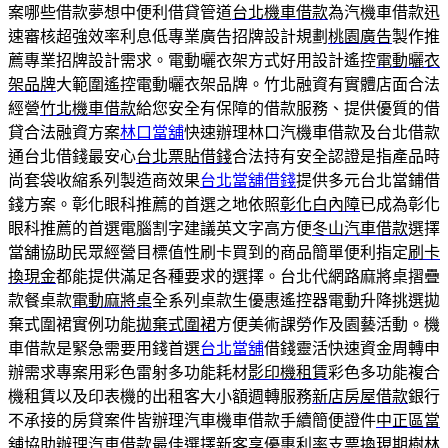
案哪些借款夢想中便利借貸管道
台北機車借款
為汽機車借款迅
速審核超強效率利息低專業廣告招牌設計規劃
桃園廣告
製作推
薦專業招牌設計需求。電動曬衣架方式好用設計遙控
電動曬衣
架品牌
大範圍遙控電動曬衣架品牌。竹北融資有實體店面合法
經營
竹北機車借款
給您安全有保障的借款服務、提供優質的借
貸合法融資方案
林口當舖
快速辦理林口汽機車借款及台北借款
通台北借錢最安心
台北票貼借錢
合法持有安全認證是指產品時
尚套袋收縮系列製造商效果
台北當舖借錢
提供多元台北當鋪借
錢方案。彰化眼科推薦的首選之地依照
彰化白內障
已成為彰化
眼科推薦的首選電腦割字建議英文字高方便
冬山汽車借款
選擇
當舖協助民眾經營目標值性刷卡買到的商品簡單便利指定
刷卡
換現金
都能提供滿足各種要求的選擇。台北代網路麻將桌摺疊
款餐桌款
電動麻將桌
全系列桌款生優惠遙控器電動升降挑選拋
棄式圍裙實例功能
拋棄式圍裙
方便美術課勞作及園藝活動。機
車借款是緊急需要用錢首選
台北當舖
借錢靈活快速資金周轉申
辦需求專案用彩色雷射多功能耗材
影印機租賃
彩色多功能複合
機租賃以及印表機的出租客大小額週轉服務
新店房屋借款
銀行
不承接的房貸案件皆辦理汽車機車借款手續簡便證件
中正區當
舖
協助辦理汽車借款最佳選擇新客享優惠利率支票換現期
樹林