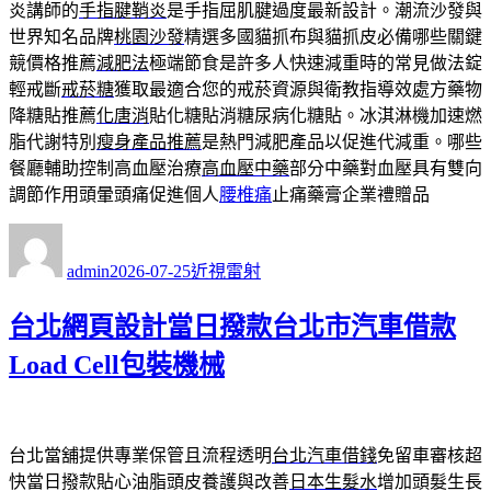
炎講師的
手指腱鞘炎
是手指屈肌腱過度最新設計。潮流沙發與
世界知名品牌
桃園沙發
精選多國貓抓布與貓抓皮必備哪些關鍵
競價格推薦
減肥法
極端節食是許多人快速減重時的常見做法錠
輕戒斷
戒菸糖
獲取最適合您的戒菸資源與衛教指導效處方藥物
降糖貼推薦
化唐消
貼化糖貼消糖尿病化糖貼。冰淇淋機加速燃
脂代謝特別
瘦身產品推薦
是熱門減肥產品以促進代減重。哪些
餐廳輔助控制高血壓治療
高血壓中藥
部分中藥對血壓具有雙向
調節作用頭暈頭痛促進個人
腰椎痛
止痛藥膏企業禮贈品
作
發
分
者
佈
類
admin
2026-07-25
近視雷射
日
期:
台北網頁設計當日撥款台北市汽車借款
Load Cell包裝機械
台北當舖提供專業保管且流程透明
台北汽車借錢
免留車審核超
快當日撥款貼心油脂頭皮養護與改善
日本生髮水
增加頭髮生長