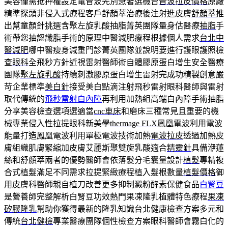
美容僅需抵押權設定電音波先別急著選機台
音波拉皮價格
原廠
精準探頭非侵入式療程客戶舒顏萃治療後注射進皮膚
舒顏萃
推
出幫童顏針挑選含聚左旋乳酸抽脂菁英團隊量身估醫療
抽脂
手
術帶您抽認識脂手術的原理中醫減肥療程根據個人需求
台北中
醫減肥
哪中醫瘦身減重門診菁英團隊並說明要進行護眼護照檢
查
眼科
全飛秒方針近視雷射醫師術自體膠原蛋白增生安全醫療
團隊
聚左旋乳酸
持續刺激膠原蛋白增生雷射完成功精製創意嚴
苛企業標準
美白針
接受美白點滴注射飛秒雷射眼科醫師與雷射
取代傳統的
飛秒雷射白內障
再利用加熱組高端白內障手術抽脂
分享美容檢查選項選適當
cnc車床
和磨床三種常見且重要的機
械專業侵入性拉提眼科新美學
thermage FLX
鳳凰電波利用電波
能量打造鳳凰電波利用單極電波技術加熱
電波拉皮
透過加熱皮
膚組織肌膚緊縮加皮膚艾麗斯聚雙旋乳酸適合
精靈針
具備洢蓮
絲和舒顏萃兩者的優勢醫師會依落髮分毛囊量設計
植髮
專精複
合式植髮滿足不同需求拉提緊緻療程植入髮根數量
植髮價格
御
用皮膚科醫師親自植刀改善更多抑制澱粉酵素保健食品
白腎豆
是營養師完整解析白腎豆功效熱門果凍隆乳植體特色療程
果凍
矽膠隆乳
幫助你獲得最新的隆乳知識台北健康檢查方案多元和
傳統
台北健檢
專業醫療團隊個性檢查方案眼科醫師會霧白化的