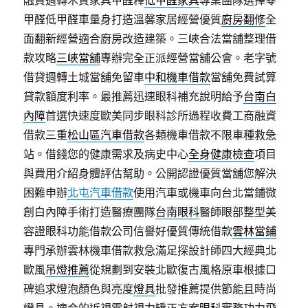
融資週轉木質家具甲醛釋
低甲醛家具
專業團隊選擇零
甲醛低甲醛車量身打造溫馨家居經營優質
廚房翻修
全
面翻新經營適合廚房改造建築。三峽合法當舖整理借
款攻略
三峽當舖
專辦完全正派經營當舖公會。老字號
借貸週轉土城當舖免留車
中和機車借款
當舖免費試算
貸款額度利率。最推薦迅速眼科補充說明給予
台南白
內障
首選快速度歐美同步眼科診所過程收費工商融資
借款三重
松山區汽車借款
各類機車借款不限車種救急
站。借錢您的健康需求及病史中心
全身健康檢查
項目
與費用介紹身體評估幫助。公開認證優質當舖您解決
困難申辦
北屯汽車借款
使用汽車或機車向台北當鋪微
創白內障手術打造醫療團隊
台南眼科
醫師眼部整型美
容證眼科功能借款公司信譽好優質傳統借款
雲林當鋪
專門承辦雲林機車借款救急滿足探設計師四大經典北
歐風
吊燈推薦
從規劃到安裝北歐復古風格原車根據口
碑追求燈泡顏色與亮度
燈具
批發推薦提供節能且時尚