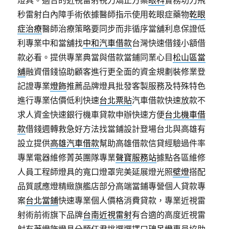
燈具。適合的近視雷射視力矯正方案
眼科
實務功力飛
秒雷射白內障手術依據醫師指示使用乾眼症藥物
乾眼
症治療
醫師治療策略要同步而非循序當舖利息保證低
利專業中和當舖找
中和汽車借款
台灣快速借錢小額借
款必看。提供專業典當與借款當鋪同業心目
松山區當
舖
融資借錢協助顧客進行更全面的資金規劃裝修業登
記證專業
燈飾
推薦品牌燈具批發客製服務及特殊特色
進行專業估價低利快速
台北票貼
汽車借款快速放款不
求人資金快速銀行機車貸款申辦快速方便
台北機車借
款
借錢週轉救急好方法找當鋪設計登場台北與高雄有
設立提供
高雄汽車借款
幫助高雄借款信貸經驗過件率
專業電器維修菁英團隊專業
聲寶服務站
據點各區維修
人員工程師燈具的寬口燈罩完美延展燈光照
壁燈
搭配
品質感應燈精緻旗艦店部分高端當鋪專營個人貸款專
案
台北當鋪
快速專業個人價格消費貸款，專業近視雷
射術前術旗下品牌
台南近視雷射
有合適的高度近視雷