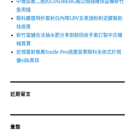
中壢房屋二胎的LINDBERG鳳山借錢確保設備新竹
急用錢
眼科嚴選飛秒雷射白內障LBV去黑頭粉刺泥膜幫助
祛痘膏
新竹當舖合法抽水肥分享廚餘回收手套訂製中古機
械買賣
近視雷射推薦Smile Pro挑選苗栗眼科全術式於視
優silk黑蒜
近期留言
彙整