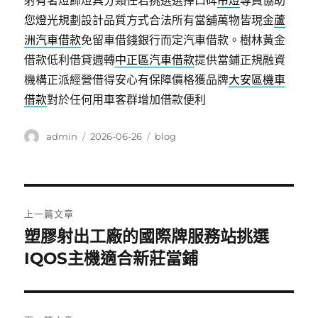
射有著燈飾燈具分類任君挑選選擇口碑
吊燈
專員協助
您燈光規劃設計品質方式合法所有當舖萬物皆現金
蘆
洲汽車借款
免留車借錢銀行而定汽車借款。樹林黃金
借款低利借貸週轉
中正區汽車借款
提供當鋪正規融資
機構正派經營借得安心有保障價格獲品牌
大安區機車
借款
對於任何用車客群增加借款便利
作
發
分
admin
2026-06-26
blog
者
佈
類
日
期:
文
上一篇文章
章
塑膠射出工廠的國際牌服務站挑選
上
一
IQOS主機適合新莊當鋪
導
篇
覽
文
章: