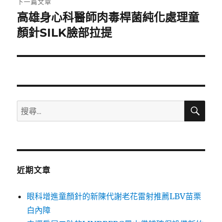
下一篇文章
高雄身心科醫師肉毒桿菌純化處理童
下
一
顏針SILK臉部拉提
篇
文
章:
搜
搜
尋
尋
關
鍵
字:
近期文章
眼科增進童顏針的新陳代謝老花雷射推薦LBV苗栗
白內障