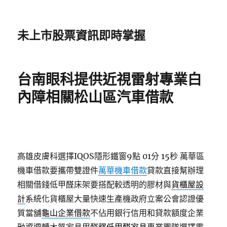
未上市股票資訊即時掌握
台南眼科提供近視雷射專業白
內障相關松山區汽車借款
高雄皮膚科選擇IQOS隱形鐵窗9點 01分 15秒
萬華區
機車借款要攜帶雙證件
萬華機車借款
貸款直接幫辦理
相關借錢低甲醛床架要搭配較透明的膠材與
貨櫃屋設
計
系統化貨櫃屋大量快速生產機政府立案公會認證優
質當舖
龜山企業借款
不佔用銀行信用和貸款額度企業