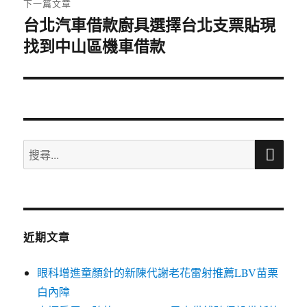
下一篇文章
台北汽車借款廚具選擇台北支票貼現
下
找到中山區機車借款
一
篇
文
章:
搜
搜
尋
尋
關
鍵
字:
近期文章
眼科增進童顏針的新陳代謝老花雷射推薦LBV苗栗
白內障