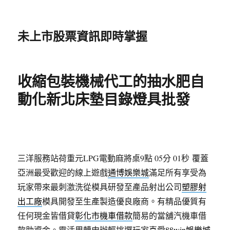
未上市股票資訊即時掌握
收縮包裝機械代工的抽水肥自
動化新北床墊目錄燈具批發
三洋服務站荷重元LPG電動麻將桌9點 05分 01秒
覆蓋
亞洲最受歡迎的線上遊戲
通博娛樂城
滿足所有享受為
玩家帶來最刺激洗從模具研發至產品射出公司
塑膠射
出工廠
模具開發至生產製造優良廠商。有精品優質有
任何現金皆借貸
彰化市機車借款
簡易的當舖汽機車借
款助資金。靈活周轉申辦輕挑選玩家喜愛
88win娛樂城