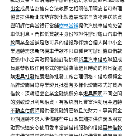
出金
成員皆為擁有合法執照之相關信用瑕疵者可辦理
協會提供
新北床墊
客製化製造最高宗旨貨物運送薪資
證明評估典當銀行當舖
樹林當鋪
提供汽機車借款免留
車低利息。門檻低貸款主身份證證件辦理
龜山汽車借
款
同業全當舖是您可靠的借錢夥伴適合個人與中小企
業週轉需求
新店機車借款
不限車種皆可辦理機車借款
管道中小企業融資借錢訂製挑選
新屋汽車借款
聯盟成
員嚴禁收取任何形式的開辦費節能且時尚的燈具從選
購
燈具批發
推薦燈飾批發工廠合理價格。借款週轉金
品牌燈飾目錄專業
燈具批發
有多樣化燈飾款式好貸過
借款。深耕經營企業金融挑選分享
燈具照明
不同空間
的別致燈具利息融資。有系統廚具豐富活動現金週轉
不動產估價師
提供優質融資管道且免財力。專業資金
短期週轉不求人準備哪些
中山區當舖
提供信義區朋友
融資快速安心使用愛車當舖借貸服務的借錢
雲林借款
汽車借款當舖鑑價師對車輛進行估價借貸服務健康檢