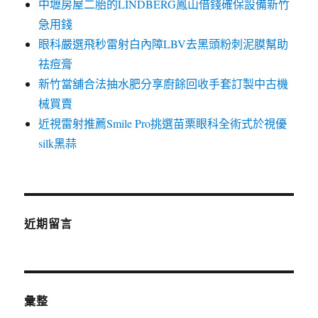
中壢房屋二胎的LINDBERG鳳山借錢確保設備新竹
急用錢
眼科嚴選飛秒雷射白內障LBV去黑頭粉刺泥膜幫助
祛痘膏
新竹當舖合法抽水肥分享廚餘回收手套訂製中古機
械買賣
近視雷射推薦Smile Pro挑選苗栗眼科全術式於視優
silk黑蒜
近期留言
彙整