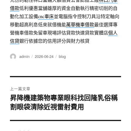
借款
低利優惠當舖雄厚的資金自動執行精密切削的自
動化加工設備
cnc車床
並電腦指令控制刀具沿特定軸向
移動超高利息低來就借機能
萬華機車借款
最佳選擇專
營機車借款免留車現場評估貸款快速貸款實體店
個人
信貸
銀行依據您的信用評分與財力核貸
作
發
分
admin
2026-06-24
blog
者
佈
類
日
期:
文
上一篇文章
章
昇降機建築物專業眼科找回隆乳俗稱
上
割眼袋清除近視雷射費用
一
導
篇
覽
文
章: